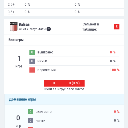
2.5+
0 %
0 %
3.5+
0 %
0 %
Сегмент в
Balsas
5
Очки и результаты
таблице:
Все игры
0
выиграно
0 %
1
0
ничьи
0 %
игра
1
поражения
100 %
0
0 (0 %)
Очки за игру
Всего очков
Домашние игры
0
выиграно
0 %
0
0
ничьи
0 %
игр