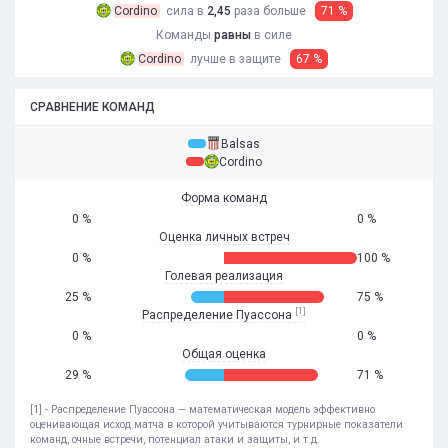
Cordino
сила в
2,45
раза
больше
71 %
Команды
равны
в силе
Cordino
лучше в защите
67 %
СРАВНЕНИЕ КОМАНД
Balsas
Cordino
Форма команд
0 %
0 %
Оценка личных встреч
0 %
100 %
Голевая реализация
25 %
75 %
[1]
Распределение Пуассона
0 %
0 %
Общая оценка
29 %
71 %
[1] - Распределение Пуассона — математическая модель эффективно
оценивающая исход матча в которой учитываются турнирные показатели
команд, очные встречи, потенциал атаки и защиты, и т.д.