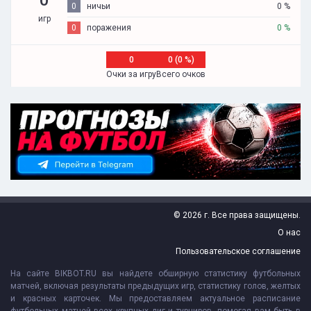
0
ничьи
0 %
игр
0
поражения
0 %
0
0 (0 %)
Очки за игру
Всего очков
© 2026 г. Все права защищены.
О нас
Пользовательское соглашение
На сайте BIKBOT.RU вы найдете обширную статистику футбольных
матчей, включая результаты предыдущих игр, статистику голов, желтых
и красных карточек. Мы предоставляем актуальное расписание