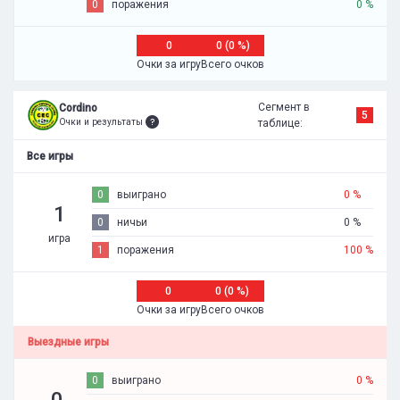
0
поражения
0 %
0
0 (0 %)
Очки за игру
Всего очков
Сегмент в
Cordino
5
Очки и результаты
таблице:
Все игры
0
выиграно
0 %
1
0
ничьи
0 %
игра
1
поражения
100 %
0
0 (0 %)
Очки за игру
Всего очков
Выездные игры
0
выиграно
0 %
0