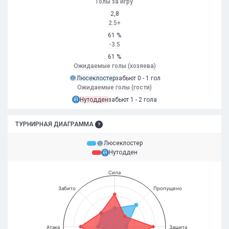
Голы за игру
2,8
2.5+
61 %
-3.5
61 %
Ожидаемые голы (хозяева)
Люсеклостер
забьют 0 - 1 гол
Ожидаемые голы (гости)
Нутодден
забьют 1 - 2 гола
ТУРНИРНАЯ ДИАГРАММА
Люсеклостер
Нутодден
Сила
Забито
Пропущено
Атака
Защита