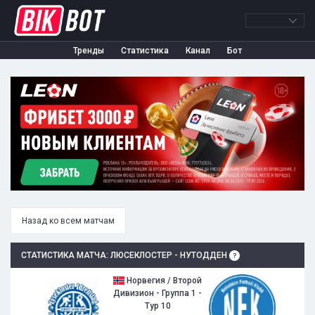
Тренды
Статистика
Канал
Бот
Назад ко всем матчам
СТАТИСТИКА МАТЧА: ЛЮСЕКЛОСТЕР - НУТОДДЕН
Норвегия / Второй
Дивизион - Группа 1 -
Тур 10