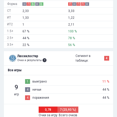
Форма
Н
П
В
Н
В
П
Н
П
П
Н
СТ
2,33
3,33
ИТ
1,33
1,22
ИТ2
1
2,11
1.5+
67 %
100 %
2.5+
44 %
78 %
3.5+
22 %
56 %
Сегмент в
Люсеклостер
4
Очки и результаты
таблице:
Все игры
1
выиграно
11 %
9
4
ничьи
44 %
игр
4
поражения
44 %
0,78
7 (25,93 %)
Очки за игру
Всего очков