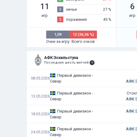
11
6
3
ничьи
27 %
игр
игр
5
поражения
45 %
1,09
12 (36,36 %)
Очки за игру
Всего очков
АФК Эскильстуна
Последние шесть матчей
Первый дивизион -
08.05.2026
Север
АФК 
Первый дивизион -
Сток
13.05.2026
Север
АФК 
Первый дивизион -
АФК 
18.05.2026
Север
Первый дивизион -
АФК 
24.05.2026
Север