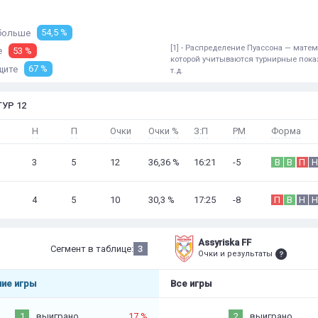
больше
54,5 %
[1] - Распределение Пуассона — мат
е
53 %
которой учитываются турнирные показ
щите
67 %
т.д.
УР 12
Н
П
Очки
Очки %
З:П
РМ
Форма
3
5
12
36,36 %
16:21
-5
В
В
П
Н
4
5
10
30,3 %
17:25
-8
П
В
Н
Н
Assyriska FF
Сегмент в таблице:
3
Очки и результаты
ие игры
Все игры
1
выиграно
17 %
2
выиграно