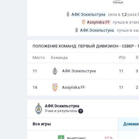
Ничьи
АФК Эскильстуна
сила в
1,2
раза
Assyriska FF
лучше в атак
АФК Эскильстуна
лучше в за
ПОЛОЖЕНИЕ КОМАНД: ПЕРВЫЙ ДИВИЗИОН - СЕВЕР - Т
Игр
В
Место
Команда
11
АФК Эскильстуна
11
3
14
Assyriska FF
11
2
АФК Эскильстуна
Очки и результаты
Все игры
Домашн
3
выиграно
27 %