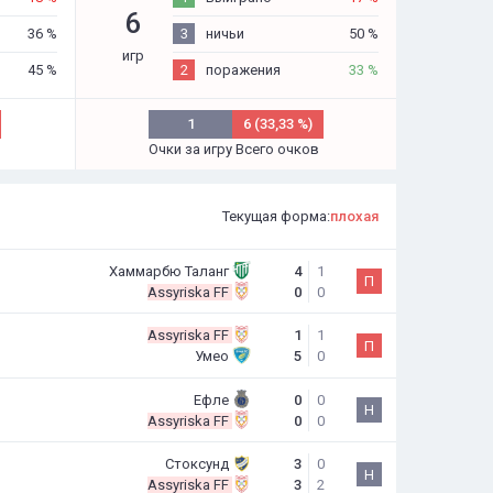
6
36 %
3
ничьи
50 %
игр
45 %
2
поражения
33 %
1
6 (33,33 %)
Очки за игру
Всего очков
Текущая форма:
плохая
Хаммарбю Таланг
4
1
П
Assyriska FF
0
0
Assyriska FF
1
1
П
Умео
5
0
Ефле
0
0
Н
Assyriska FF
0
0
Стоксунд
3
0
Н
Assyriska FF
3
2