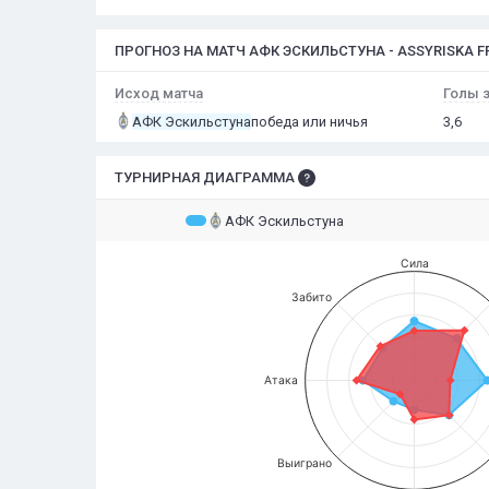
ПРОГНОЗ НА МАТЧ АФК ЭСКИЛЬСТУНА - ASSYRISKA F
Исход матча
Голы з
АФК Эскильстуна
победа или ничья
3,6
ТУРНИРНАЯ ДИАГРАММА
АФК Эскильстуна
Сила
Забито
Атака
Выиграно