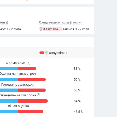
яева)
Ожидаемые голы (гости)
ьют 1 - 2 гола
Assyriska FF
забьют 1 - 2 гола
а
Assyriska FF
Форма команд
33 %
Оценка личных встреч
50 %
Голевая реализация
50 %
[1]
спределение Пуассона
54 %
Общая оценка
45,5 %