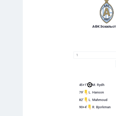
АФК Эскильст
1
45+1'
M. Rydh
79'
L. Hanson
82'
L. Mahmoud
90+4'
R. Bjorkman