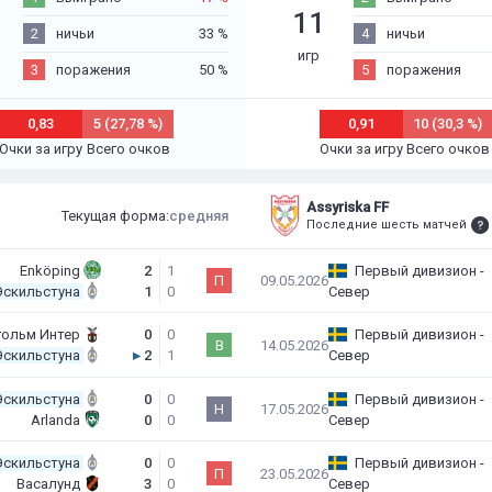
11
2
ничьи
33 %
4
ничьи
игр
3
поражения
50 %
5
поражения
0,83
5 (27,78 %)
0,91
10 (30,3 %)
Очки за игру
Всего очков
Очки за игру
Всего очков
Assyriska FF
Текущая форма:
средняя
Последние шесть матчей
Enköping
2
1
Первый дивизион -
П
09.05.2026
Эскильстуна
1
0
Север
гольм Интер
0
0
Первый дивизион -
В
14.05.2026
Эскильстуна
▸
2
1
Север
Эскильстуна
0
0
Первый дивизион -
Н
17.05.2026
Arlanda
0
0
Север
Эскильстуна
0
0
Первый дивизион -
П
23.05.2026
Васалунд
3
0
Север