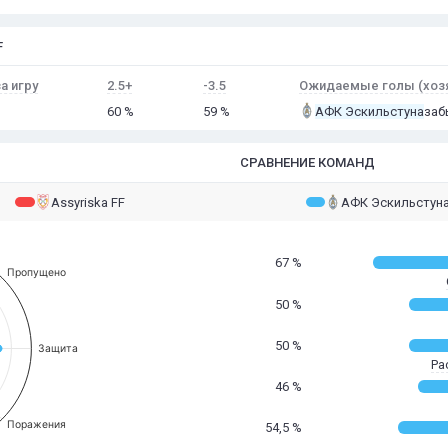
F
а игру
2.5+
-3.5
Ожидаемые голы (хоз
60 %
59 %
АФК Эскильстуна
заб
СРАВНЕНИЕ КОМАНД
Assyriska FF
АФК Эскильстун
67 %
Пропущено
50 %
50 %
Защита
Ра
46 %
Поражения
54,5 %