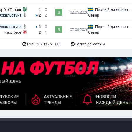
арбю Таланг
1
0
Первый дивизион -
В
02.06.2026
Эскильстуна
▸
2
2
Север
Эскильстуна
▸
3
0
Первый дивизион -
В
07.06.2026
Карлберг
2
1
Север
Голы 2-й тайм:
1,83
Голов за матч:
4