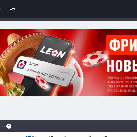
л
Бот
 FF