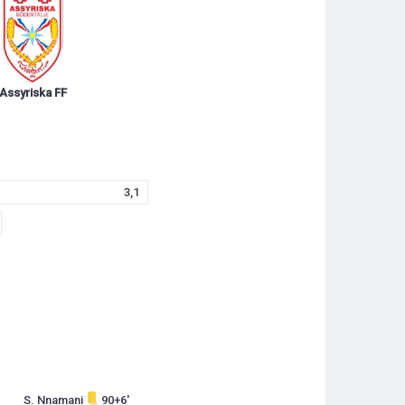
Assyriska FF
3,1
S. Nnamani
90+6'