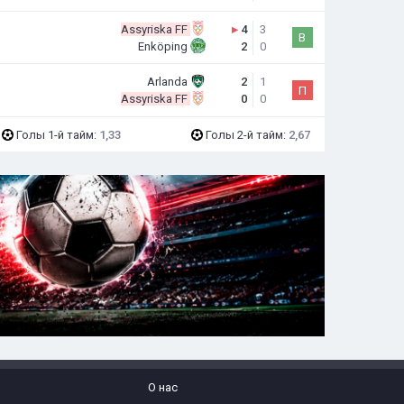
Assyriska FF
▸
4
3
В
Enköping
2
0
Arlanda
2
1
П
Assyriska FF
0
0
Голы 1-й тайм:
1,33
Голы 2-й тайм:
2,67
О нас