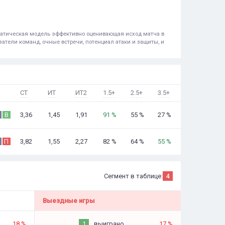
ематическая модель эффективно оценивающая исход матча в
атели команд, очные встречи, потенциал атаки и защиты, и
СТ
ИТ
ИТ2
1.5+
2.5+
3.5+
3,36
1,45
1,91
91 %
55 %
27 %
В
3,82
1,55
2,27
82 %
64 %
55 %
П
Сегмент в таблице:
4
Выездные игры
18 %
1
выиграно
17 %