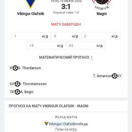
19:00, 14 ИЮНЯ 2026
3
:
1
Первый тайм 1:0
Vikingur Olafsiik
Magni
МАТЧ ЗАВЕРШЕН
1
н/д
X
н/д
2
н/д
1X
н/д
X2
н/д
МАТЕМАТИЧЕСКИЙ ПРОГНОЗ:
1
9'
G. Thordarson
T. Arnarson
51'
53'
I. Thorsteinsson
74'
A. Begic
ПРОГНОЗ НА МАТЧ VIKINGUR OLAFSIIK - MAGNI
Исход матча
Vikingur Olafsiik
победа
Голы за игру