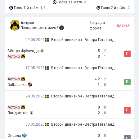
Голов за матч:
3
Голы 1-й тайм:
1,5
Голы 2-й тайм:
2
Текущая
Астрио
плохая
Последние шесть матчей
форма:
09.05.2026
Второй дивизион - Вестра Гёталанд
Вёстра Фрёлунда
5
2
П
Астрио
3
1
17.05.2026
Второй дивизион - Вестра Гёталанд
Астрио
▸
2
2
В
Galtabacks
1
0
24.05.2026
Второй дивизион - Вестра Гёталанд
Астрио
0
0
П
Ландветтер
2
0
30.05.2026
Второй дивизион - Вестра Гёталанд
Онсала
0
0
Н