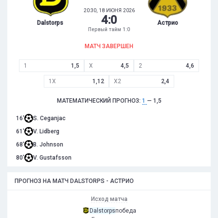
20:30, 18 ИЮНЯ 2026
4
:
0
Dalstorps
Астрио
Первый тайм 1:0
МАТЧ ЗАВЕРШЕН
1
1,5
X
4,5
2
4,6
1X
1,12
X2
2,4
МАТЕМАТИЧЕСКИЙ ПРОГНОЗ:
1
— 1,5
16'
S. Ceganjac
61'
V. Lidberg
68'
B. Johnson
80'
V. Gustafsson
ПРОГНОЗ НА МАТЧ DALSTORPS - АСТРИО
Исход матча
Dalstorps
победа