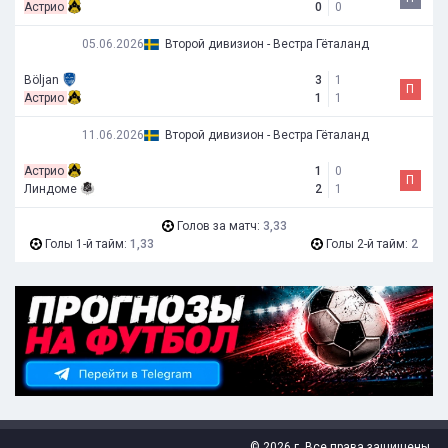
Астрио
0
0
05.06.2026
Второй дивизион - Вестра Гёталанд
Böljan
3
1
П
Астрио
1
1
11.06.2026
Второй дивизион - Вестра Гёталанд
Астрио
1
0
П
Линдоме
2
1
Голов за матч:
3,33
Голы 1-й тайм:
1,33
Голы 2-й тайм:
2
© 2026 г. Все права защищены.