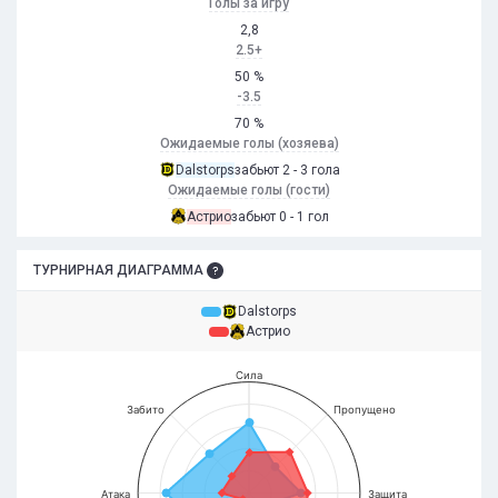
Голы за игру
2,8
2.5+
50 %
-3.5
70 %
Ожидаемые голы (хозяева)
Dalstorps
забьют 2 - 3 гола
Ожидаемые голы (гости)
Астрио
забьют 0 - 1 гол
ТУРНИРНАЯ ДИАГРАММА
Dalstorps
Астрио
Сила
Забито
Пропущено
Атака
Защита