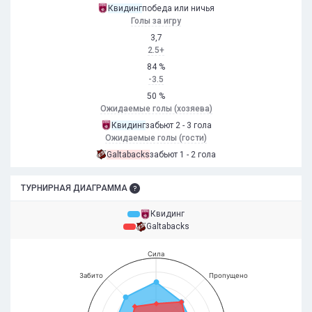
Квидинг
победа или ничья
Голы за игру
3,7
2.5+
84 %
-3.5
50 %
Ожидаемые голы (хозяева)
Квидинг
забьют 2 - 3 гола
Ожидаемые голы (гости)
Galtabacks
забьют 1 - 2 гола
ТУРНИРНАЯ ДИАГРАММА
Квидинг
Galtabacks
Сила
Забито
Пропущено