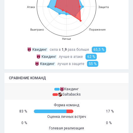
Атака
Защита
Выиграно
Поражения
Ничьи
Квидинг
сила в
1,9
раза
больше
65,5 %
Квидинг
лучше в атаке
62 %
Квидинг
лучше в защите
55 %
СРАВНЕНИЕ КОМАНД
Квидинг
Galtabacks
Форма команд
83 %
17 %
Оценка личных встреч
0 %
0 %
Голевая реализация