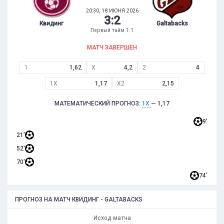
20:30, 18 ИЮНЯ 2026
3
:
2
Квидинг
Galtabacks
Первый тайм 1:1
МАТЧ ЗАВЕРШЕН
1
1,62
X
4,2
2
4
1X
1,17
X2
2,15
МАТЕМАТИЧЕСКИЙ ПРОГНОЗ:
1X
— 1,17
9'
21'
52'
70'
74'
ПРОГНОЗ НА МАТЧ КВИДИНГ - GALTABACKS
Исход матча