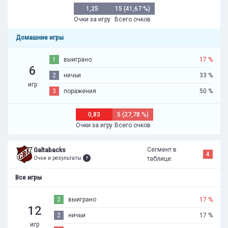
1,25
15 (41,67 %)
Очки за игру
Всего очков
Домашние игры
1
выиграно
17 %
6
2
ничьи
33 %
игр
3
поражения
50 %
0,83
5 (27,78 %)
Очки за игру
Всего очков
Сегмент в
Galtabacks
4
Очки и результаты
таблице:
Все игры
2
выиграно
17 %
12
2
ничьи
17 %
игр