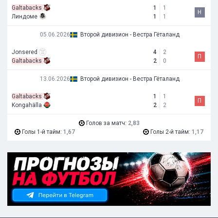
Galtabacks
1
1
Н
Линдоме
1
1
05.06.2026
Второй дивизион - Вестра Гёталанд
Jonsered
4
2
П
Galtabacks
2
0
13.06.2026
Второй дивизион - Вестра Гёталанд
Galtabacks
1
1
П
Kongahälla
2
2
Голов за матч:
2,83
Голы 1-й тайм:
1,67
Голы 2-й тайм:
1,17