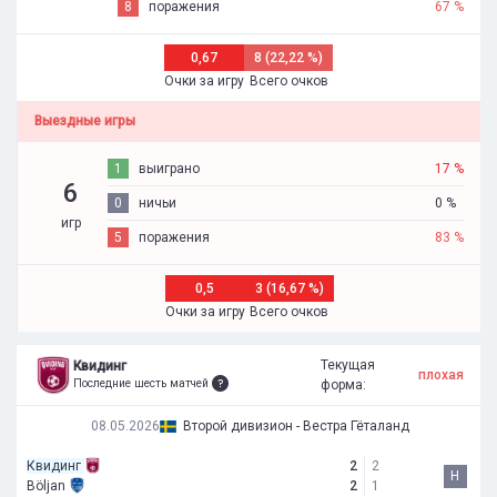
8
поражения
67 %
0,67
8 (22,22 %)
Очки за игру
Всего очков
Выездные игры
1
выиграно
17 %
6
0
ничьи
0 %
игр
5
поражения
83 %
0,5
3 (16,67 %)
Очки за игру
Всего очков
Текущая
Квидинг
плохая
Последние шесть матчей
форма:
08.05.2026
Второй дивизион - Вестра Гёталанд
Квидинг
2
2
Н
Böljan
2
1