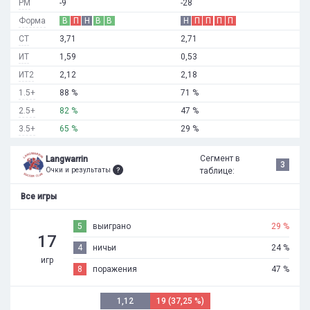
РМ
-9
-28
Форма
В
П
Н
В
В
Н
П
П
П
П
СТ
3,71
2,71
ИТ
1,59
0,53
ИТ2
2,12
2,18
1.5+
88 %
71 %
2.5+
82 %
47 %
3.5+
65 %
29 %
Сегмент в
Langwarrin
3
Очки и результаты
таблице:
Все игры
5
выиграно
29 %
17
4
ничьи
24 %
игр
8
поражения
47 %
1,12
19 (37,25 %)