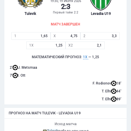
19:30, 19 ИЮНЯ 2026
2
:
3
Первый тайм 2:2
Tulevik
Levadia U19
МАТЧ ЗАВЕРШЕН
1
1,65
X
4,75
2
3,3
1X
1,25
X2
2,1
МАТЕМАТИЧЕСКИЙ ПРОГНОЗ:
1X
— 1,25
2'
J. Metsmaa
7'
I. Ott
F. Rodionov
18'
T. Elhi
44'
T. Elhi
89'
ПРОГНОЗ НА МАТЧ TULEVIK - LEVADIA U19
Исход матча
Tulevik
победа или ничья