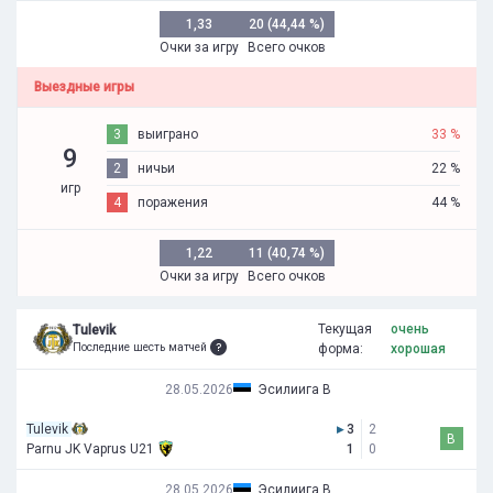
1,33
20 (44,44 %)
Очки за игру
Всего очков
Выездные игры
3
выиграно
33 %
9
2
ничьи
22 %
игр
4
поражения
44 %
1,22
11 (40,74 %)
Очки за игру
Всего очков
Текущая
очень
Tulevik
Последние шесть матчей
форма:
хорошая
28.05.2026
Эсилиига B
Tulevik
▸
3
2
В
Parnu JK Vaprus U21
1
0
28.05.2026
Эсилиига B