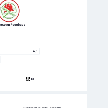
stown Rosebuds
6,5
13'
Ожидаемые голы (гости)