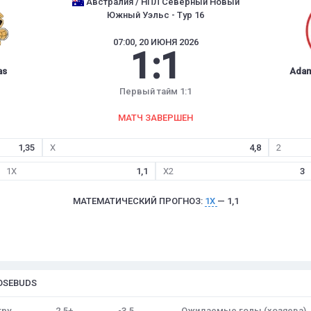
Австралия / НПЛ Северный Новый
Южный Уэльс - Тур 16
07:00, 20 ИЮНЯ 2026
1
:
1
as
Adam
Первый тайм 1:1
МАТЧ ЗАВЕРШЕН
1,35
X
4,8
2
1X
1,1
X2
3
МАТЕМАТИЧЕСКИЙ ПРОГНОЗ:
1X
— 1,1
OSEBUDS
гру
2.5+
-3.5
Ожидаемые голы (хозяева)