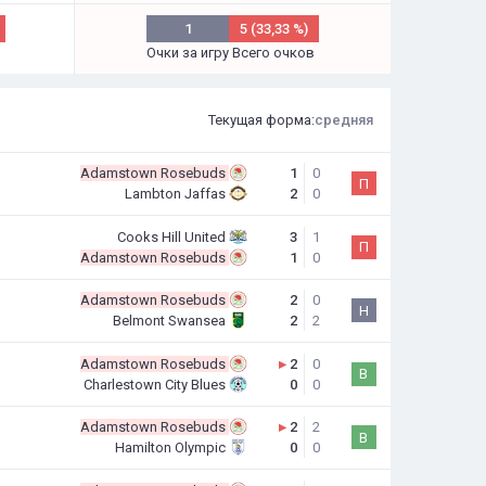
1
5 (33,33 %)
Очки за игру
Всего очков
Текущая форма:
средняя
Adamstown Rosebuds
1
0
П
Lambton Jaffas
2
0
Cooks Hill United
3
1
П
Adamstown Rosebuds
1
0
Adamstown Rosebuds
2
0
Н
Belmont Swansea
2
2
Adamstown Rosebuds
▸
2
0
В
Charlestown City Blues
0
0
Adamstown Rosebuds
▸
2
2
В
Hamilton Olympic
0
0