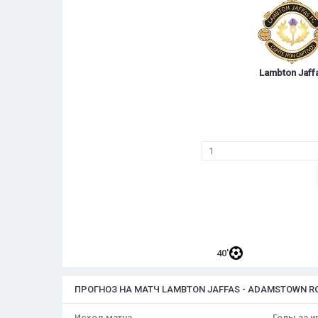
Lambton Jaff
1
40'
ПРОГНОЗ НА МАТЧ LAMBTON JAFFAS - ADAMSTOWN R
Исход матча
Голы за и