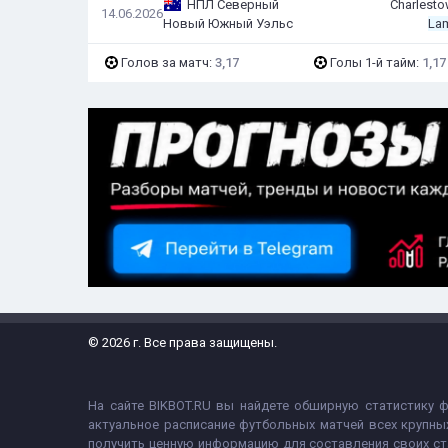
НПЛ Северный
Charlesto
14.06.2026
Новый Южный Уэльс
La
Голов за матч:
3,17
Голы 1-й тайм:
1,17
© 2026 г. Все права защищены.
На сайте BIKBOT.RU вы найдете обширную статистику 
актуальное расписание футбольных матчей всех крупны
получить ценную информацию для составления своих ст