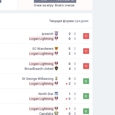
Очки за игру
Всего очков
Текущая форма:
средняя
Ipswich
2
0
П
Logan Lightning
0
0
SC Wanderers
5
2
П
Logan Lightning
2
0
Logan Lightning
0
0
П
Broadbeach United
4
3
St George Willawong
0
0
В
Logan Lightning
▸
2
0
North Star
1
0
В
Logan Lightning
▸
3
1
Logan Lightning
▸
1
0
В
Capalaba
0
0