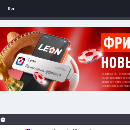
л
Бот
G