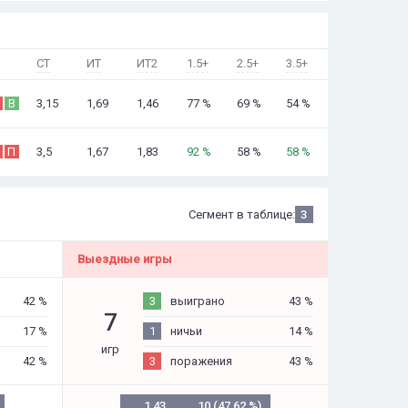
СТ
ИТ
ИТ2
1.5+
2.5+
3.5+
3,15
1,69
1,46
77 %
69 %
54 %
В
3,5
1,67
1,83
92 %
58 %
58 %
П
Сегмент в таблице:
3
Выездные игры
42 %
3
выиграно
43 %
7
17 %
1
ничьи
14 %
игр
42 %
3
поражения
43 %
1,43
10 (47,62 %)