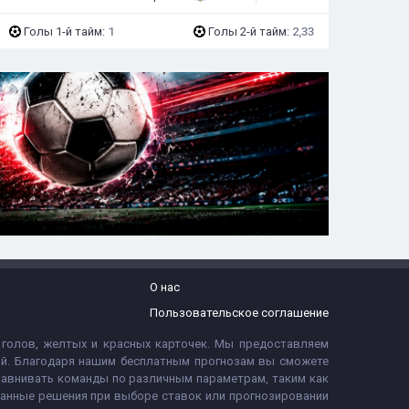
Голы 1-й тайм:
1
Голы 2-й тайм:
2,33
О нас
Пользовательское соглашение
 голов, желтых и красных карточек. Мы предоставляем
тий. Благодаря нашим бесплатным прогнозам вы сможете
равнивать команды по различным параметрам, таким как
ванные решения при выборе ставок или прогнозировании