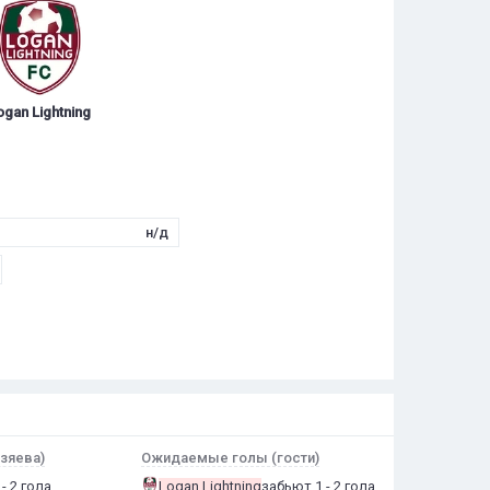
ogan Lightning
н/д
зяева)
Ожидаемые голы (гости)
- 2 гола
Logan Lightning
забьют 1 - 2 гола