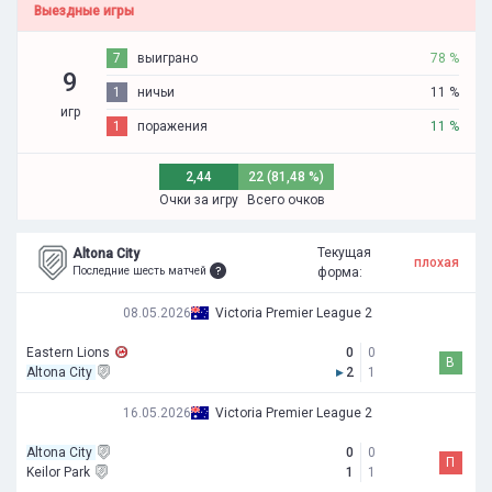
Выездные игры
7
выиграно
78 %
9
1
ничьи
11 %
игр
1
поражения
11 %
2,44
22 (81,48 %)
Очки за игру
Всего очков
Текущая
Altona City
плохая
Последние шесть матчей
форма:
08.05.2026
Victoria Premier League 2
Eastern Lions
0
0
В
Altona City
▸
2
1
16.05.2026
Victoria Premier League 2
Altona City
0
0
П
Keilor Park
1
1