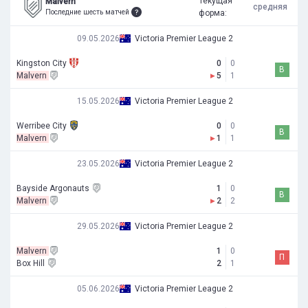
Текущая
Malvern
средняя
Последние шесть матчей
форма:
09.05.2026
Victoria Premier League 2
Kingston City
0
0
В
Malvern
▸
5
1
15.05.2026
Victoria Premier League 2
Werribee City
0
0
В
Malvern
▸
1
1
23.05.2026
Victoria Premier League 2
Bayside Argonauts
1
0
В
Malvern
▸
2
2
29.05.2026
Victoria Premier League 2
Malvern
1
0
П
Box Hill
2
1
05.06.2026
Victoria Premier League 2