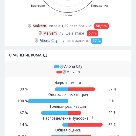
Выиграно
Поражения
Ничьи
Malvern
сила в
1,39
раза
больше
58,2 %
Malvern
лучше в атаке
67 %
Altona City
лучше в защите
62 %
СРАВНЕНИЕ КОМАНД
Altona City
Malvern
Форма команд
33 %
67 %
Оценка личных встреч
100 %
0 %
Голевая реализация
67 %
33 %
[1]
Распределение Пуассона
14 %
86 %
Общая оценка