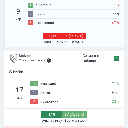
1
выиграно
11 %
9
2
ничьи
22 %
игр
6
поражения
67 %
0,56
5 (18,52 %)
Очки за игру
Всего очков
Сегмент в
Malvern
1
Очки и результаты
таблице:
Все игры
12
выиграно
71 %
17
1
ничьи
6 %
игр
4
поражения
24 %
2,18
37 (72,55 %)
Очки за игру
Всего очков