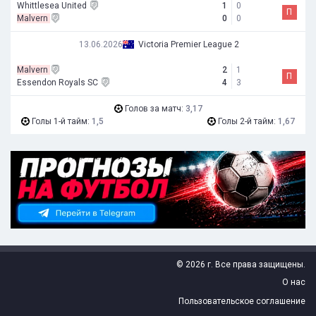
Whittlesea United
1
0
П
Malvern
0
0
13.06.2026
Victoria Premier League 2
Malvern
2
1
П
Essendon Royals SC
4
3
Голов за матч:
3,17
Голы 1-й тайм:
1,5
Голы 2-й тайм:
1,67
© 2026 г. Все права защищены.
О нас
Пользовательское соглашение