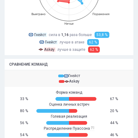
Выиграно
Поражения
Ничьи
Гнейст
сила в
1,16
раза
больше
53,8 %
Гнейст
лучше в атаке
62 %
Askøy
лучше в защите
62 %
СРАВНЕНИЕ КОМАНД
Гнейст
Askøy
Форма команд
33 %
67 %
Оценка личных встреч
80 %
20 %
Голевая реализация
56 %
44 %
[1]
Распределение Пуассона
54 %
46 %