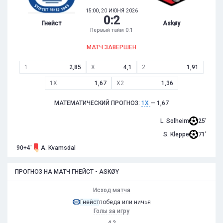
15:00, 20 ИЮНЯ 2026
0
:
2
Гнейст
Askøy
Первый тайм 0:1
МАТЧ ЗАВЕРШЕН
1
2,85
X
4,1
2
1,91
1X
1,67
X2
1,36
МАТЕМАТИЧЕСКИЙ ПРОГНОЗ:
1X
— 1,67
L. Solheim
25'
S. Kleppe
71'
90+4'
A. Kvamsdal
ПРОГНОЗ НА МАТЧ ГНЕЙСТ - ASKØY
Исход матча
Гнейст
победа или ничья
Голы за игру