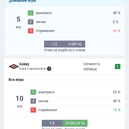
Домашние игры
2
выиграно
40 %
5
0
ничьи
0 %
игр
3
поражения
60 %
1,2
6 (40 %)
Очки за игру
Всего очков
Сегмент в
Askøy
1
Очки и результаты
таблице:
Все игры
5
выиграно
50 %
10
4
ничьи
40 %
игр
1
поражения
10 %
1,9
19 (63,33 %)