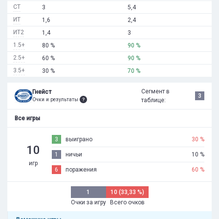
СТ
3
5,4
ИТ
1,6
2,4
ИТ2
1,4
3
1.5+
80 %
90 %
2.5+
60 %
90 %
3.5+
30 %
70 %
Сегмент в
Гнейст
3
Очки и результаты
таблице:
Все игры
3
выиграно
30 %
10
1
ничьи
10 %
игр
6
поражения
60 %
1
10 (33,33 %)
Очки за игру
Всего очков