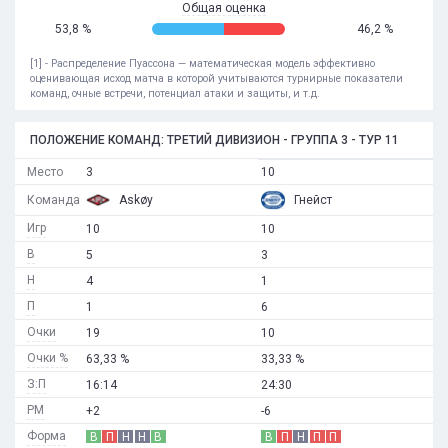
Общая оценка
53,8 %
46,2 %
[1] - Распределение Пуассона — математическая модель эффективно
оценивающая исход матча в которой учитываются турнирные показатели
команд, очные встречи, потенциал атаки и защиты, и т.д.
ПОЛОЖЕНИЕ КОМАНД: ТРЕТИЙ ДИВИЗИОН - ГРУППА 3 - ТУР 11
Место
3
10
Команда
Askøy
Гнейст
Игр
10
10
В
5
3
Н
4
1
П
1
6
Очки
19
10
Очки %
63,33 %
33,33 %
З:П
16:14
24:30
РМ
+2
-6
Форма
В
П
Н
Н
В
В
П
Н
П
П