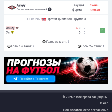
Текущая
очень
Askøy
Последние шесть матчей
форма:
плохая
13.06.2026
Третий дивизион - Группа 3
Askøy
▸
3
2
В
Ус
0
0
Голов за матч:
3
Голы 1-й тайм:
2
Голы 2-й тайм:
1
© 2026 г. Все права защищены.
О нас
Пользовательское соглашение