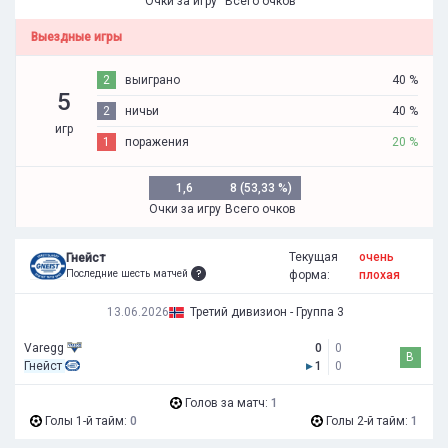
Очки за игру
Всего очков
Выездные игры
2
выиграно
40 %
5
2
ничьи
40 %
игр
1
поражения
20 %
1,6
8 (53,33 %)
Очки за игру
Всего очков
Текущая
очень
Гнейст
Последние шесть матчей
форма:
плохая
13.06.2026
Третий дивизион - Группа 3
Varegg
0
0
В
Гнейст
▸
1
0
Голов за матч:
1
Голы 1-й тайм:
0
Голы 2-й тайм:
1