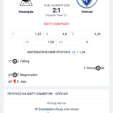
15:00, 20 ИЮНЯ 2026
2
:
1
Эльверум
Оппсал
Первый тайм 2:1
МАТЧ ЗАВЕРШЕН
1
1,33
X
4,8
2
6,25
1X
1,04
X2
3
МАТЕМАТИЧЕСКИЙ ПРОГНОЗ:
1X
— 1,04
11'
J. Fylling
F. Finnoy
28'
43'
T. Magomadov
60'
E. Adu
ПРОГНОЗ НА МАТЧ ЭЛЬВЕРУМ - ОППСАЛ
Исход матча
Эльверум
победа или ничья