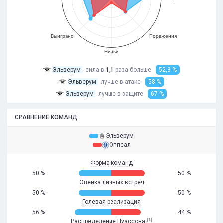
Выиграно
Поражения
Ничьи
Эльверум
сила в
1,1
раза
больше
52,3 %
Эльверум
лучше в атаке
58 %
Эльверум
лучше в защите
67 %
СРАВНЕНИЕ КОМАНД
Эльверум
Оппсал
Форма команд
50 %
50 %
Оценка личных встреч
50 %
50 %
Голевая реализация
56 %
44 %
[1]
Распределение Пуассона