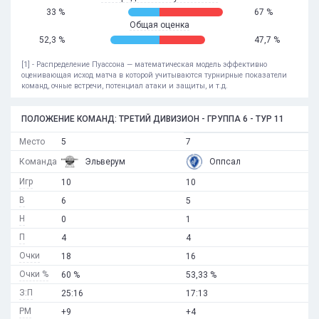
33 %
67 %
Общая оценка
52,3 %
47,7 %
[1] - Распределение Пуассона — математическая модель эффективно
оценивающая исход матча в которой учитываются турнирные показатели
команд, очные встречи, потенциал атаки и защиты, и т.д.
ПОЛОЖЕНИЕ КОМАНД: ТРЕТИЙ ДИВИЗИОН - ГРУППА 6 - ТУР 11
Место
5
7
Команда
Эльверум
Оппсал
Игр
10
10
В
6
5
Н
0
1
П
4
4
Очки
18
16
Очки %
60 %
53,33 %
З:П
25:16
17:13
РМ
+9
+4