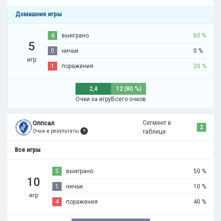
Домашние игры
4
выиграно
80 %
5
0
ничьи
0 %
игр
1
поражения
20 %
2,4
12 (80 %)
Очки за игру
Всего очков
Сегмент в
Оппсал
2
Очки и результаты
таблице:
Все игры
5
выиграно
50 %
10
1
ничьи
10 %
игр
4
поражения
40 %