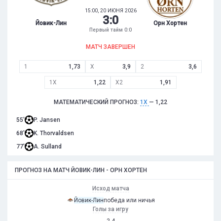
15:00, 20 ИЮНЯ 2026
3
:
0
Йовик-Лин
Орн Хортен
Первый тайм 0:0
МАТЧ ЗАВЕРШЕН
1
1,73
X
3,9
2
3,6
1X
1,22
X2
1,91
МАТЕМАТИЧЕСКИЙ ПРОГНОЗ:
1X
— 1,22
55'
P. Jansen
68'
K. Thorvaldsen
77'
A. Sulland
ПРОГНОЗ НА МАТЧ ЙОВИК-ЛИН - ОРН ХОРТЕН
Исход матча
Йовик-Лин
победа или ничья
Голы за игру