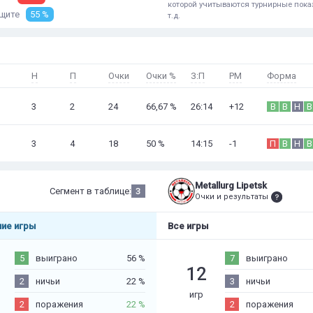
которой учитываются турнирные показ
ащите
55 %
т.д.
Н
П
Очки
Очки %
З:П
РМ
Форма
3
2
24
66,67 %
26:14
+12
В
В
Н
В
3
4
18
50 %
14:15
-1
П
В
Н
В
Metallurg Lipetsk
Сегмент в таблице:
3
Очки и результаты
ие игры
Все игры
5
выиграно
56 %
7
выиграно
12
2
ничьи
22 %
3
ничьи
игр
2
поражения
22 %
2
поражения