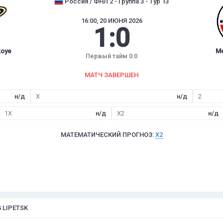
Россия / ФНЛ 2 - Группа 3 - Тур 13
16:00, 20 ИЮНЯ 2026
1
:
0
koye
Me
Первый тайм 0:0
МАТЧ ЗАВЕРШЕН
н/д
X
н/д
2
1X
н/д
X2
н/д
МАТЕМАТИЧЕСКИЙ ПРОГНОЗ:
X2
 LIPETSK