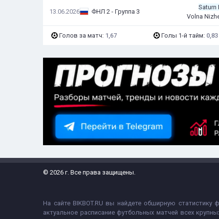
Saturn
13.06.2026
ФНЛ 2 - Группа 3
Volna Niz
Голов за матч:
1,67
Голы 1-й тайм:
0,83
© 2026 г. Все права защищены.
На сайте BIKBOT.RU вы найдете обширную статистику 
актуальное расписание футбольных матчей всех крупны