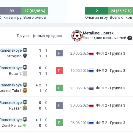
1,89
17 (62,96 %)
2
24 (66,67 %)
Очки за игру
Всего очков
Очки за игру
Всего очков
Metallurg Lipetsk
Текущая форма:
средняя
Последние шесть матчей
 Ramenskoye
1
1
Н
20.05.2026
ФНЛ 2 - Группа 3
Strogino
1
1
 Ramenskoye
0
0
П
16.05.2026
ФНЛ 2 - Группа 3
Rotor-2
1
1
 Ramenskoye
▸
2
1
В
23.05.2026
ФНЛ 2 - Группа 3
rsenal Tula II
1
0
 Ramenskoye
0
0
Н
30.05.2026
ФНЛ 2 - Группа 3
Ryazan
0
0
 Ramenskoye
▸
1
0
В
06.06.2026
ФНЛ 2 - Группа 3
Zenit Penza
0
0