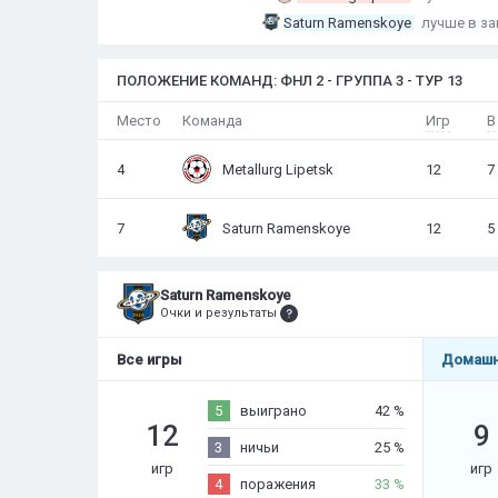
Saturn Ramenskoye
лучше в з
ПОЛОЖЕНИЕ КОМАНД: ФНЛ 2 - ГРУППА 3 - ТУР 13
Игр
В
Место
Команда
4
Metallurg Lipetsk
12
7
7
Saturn Ramenskoye
12
5
Saturn Ramenskoye
Очки и результаты
Все игры
Домашн
5
выиграно
42 %
12
9
3
ничьи
25 %
игр
игр
4
поражения
33 %