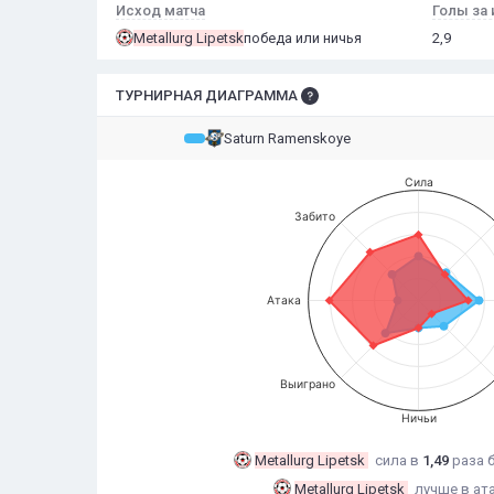
Исход матча
Голы за 
Metallurg Lipetsk
победа или ничья
2,9
ТУРНИРНАЯ ДИАГРАММА
Saturn Ramenskoye
Сила
Забито
Атака
Выиграно
Ничьи
Metallurg Lipetsk
сила в
1,49
раза
Metallurg Lipetsk
лучше в ат