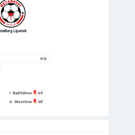
tallurg Lipetsk
н/д
I. Badrtdinov
64'
A. Skvortsov
68'