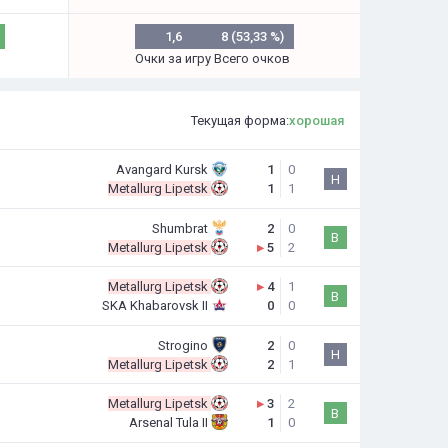
1,6
8 (53,33 %)
Очки за игру
Всего очков
Текущая форма:
хорошая
Avangard Kursk
1
0
Н
Metallurg Lipetsk
1
1
Shumbrat
2
0
В
Metallurg Lipetsk
▸
5
2
Metallurg Lipetsk
▸
4
1
В
SKA Khabarovsk II
0
0
Strogino
2
0
Н
Metallurg Lipetsk
2
1
Metallurg Lipetsk
▸
3
2
В
Arsenal Tula II
1
0