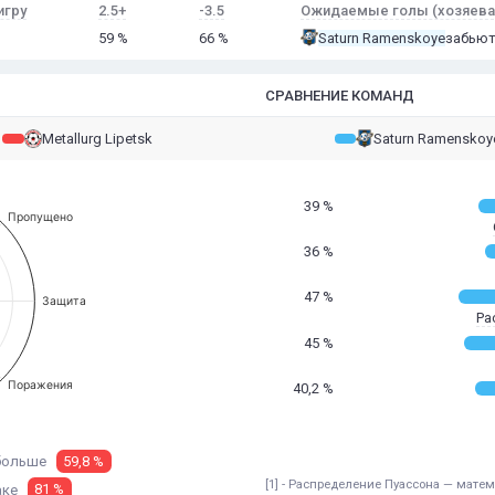
игру
2.5+
-3.5
Ожидаемые голы (хозяева
59 %
66 %
Saturn Ramenskoye
забьют 
СРАВНЕНИЕ КОМАНД
Metallurg Lipetsk
Saturn Ramenskoy
39 %
Пропущено
36 %
47 %
Защита
Ра
45 %
Поражения
40,2 %
больше
59,8 %
[1] - Распределение Пуассона — мат
аке
81 %