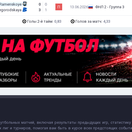
 Ramenskoye
0
0
П
13.06.2026
ФНЛ 2 - Группа 3
hegorodskaya
3
1
Голы 2-й тайм:
0,83
Голов за матч:
4,33
футбольных матчей, включая результаты предыдущих игр, статистику
х лиг и турниров, помогая вам быть в курсе всех предстоящих собы