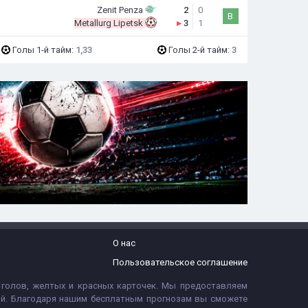
Zenit Penza
2
0
В
Metallurg Lipetsk
▸
3
1
Голы 1-й тайм:
1,33
Голы 2-й тайм:
3
О нас
Пользовательское соглашение
 голов, желтых и красных карточек. Мы предоставляем
тий. Благодаря нашим бесплатным прогнозам вы сможете