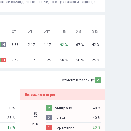
атели команд, очные встречи, потенциал атаки и защиты, и
СТ
ИТ
ИТ2
1.5+
2.5+
3.5+
3,33
2,17
1,17
92 %
67 %
42 %
Н
2,42
1,17
1,25
58 %
50 %
25 %
П
Сегмент в таблице:
2
Выездные игры
58 %
2
выиграно
40 %
5
25 %
2
ничьи
40 %
игр
17 %
1
поражения
20 %