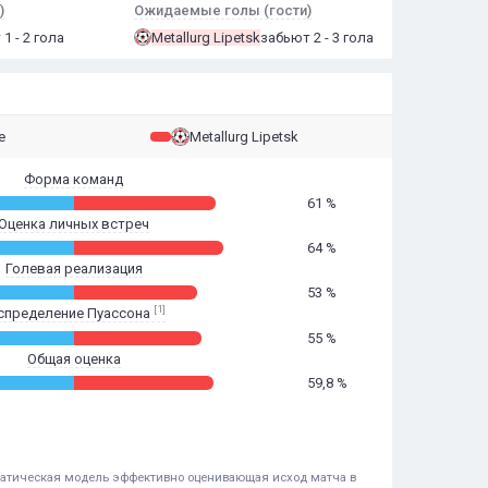
)
Ожидаемые голы (гости)
1 - 2 гола
Metallurg Lipetsk
забьют 2 - 3 гола
e
Metallurg Lipetsk
Форма команд
61 %
Оценка личных встреч
64 %
Голевая реализация
53 %
[1]
спределение Пуассона
55 %
Общая оценка
59,8 %
ематическая модель эффективно оценивающая исход матча в