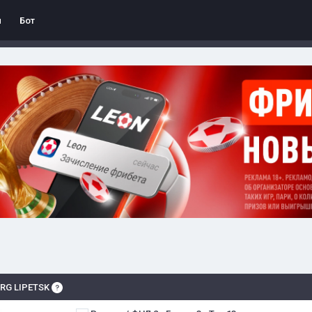
л
Бот
RG LIPETSK