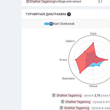
Shahter Taganrog
победа или ничья
2,1
ТУРНИРНАЯ ДИАГРАММА
Nart Cherkessk
Сила
Забито
Атака
Выиграно
Ничьи
Shahter Taganrog
сила в
2,15
раза
Shahter Taganrog
лучше в ат
Shahter Taganrog
лучше в за