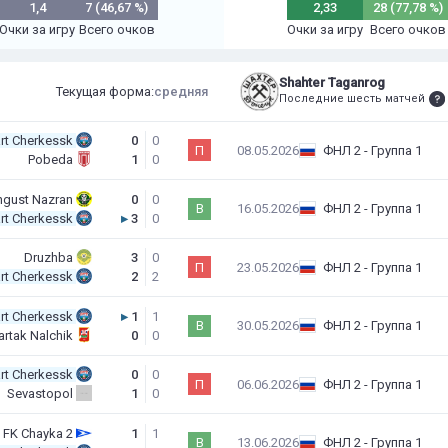
1,4
7 (46,67 %)
2,33
28 (77,78 %)
Очки за игру
Всего очков
Очки за игру
Всего очков
Shahter Taganrog
Текущая форма:
средняя
Последние шесть матчей
rt Cherkessk
0
0
П
08.05.2026
ФНЛ 2 - Группа 1
Pobeda
1
0
ngust Nazran
0
0
В
16.05.2026
ФНЛ 2 - Группа 1
rt Cherkessk
▸
3
0
Druzhba
3
0
П
23.05.2026
ФНЛ 2 - Группа 1
rt Cherkessk
2
2
rt Cherkessk
▸
1
1
В
30.05.2026
ФНЛ 2 - Группа 1
artak Nalchik
0
0
rt Cherkessk
0
0
П
06.06.2026
ФНЛ 2 - Группа 1
Sevastopol
1
0
FK Chayka 2
1
1
В
13.06.2026
ФНЛ 2 - Группа 1