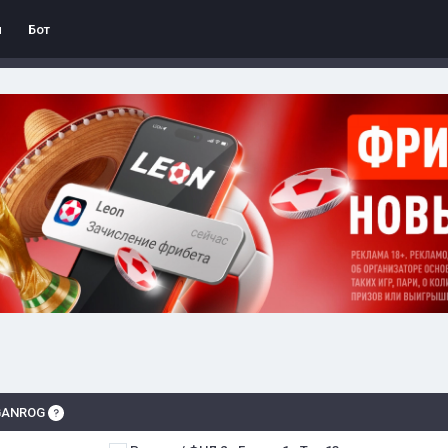
л
Бот
AGANROG