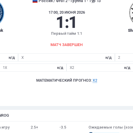
Россия / ФНЛ 2 - Группа 1 - Тур 13
17:00, 20 ИЮНЯ 2026
1
:
1
sk
Sh
Первый тайм 1:1
МАТЧ ЗАВЕРШЕН
н/д
X
н/д
2
1X
н/д
X2
н/д
МАТЕМАТИЧЕСКИЙ ПРОГНОЗ:
X2
NROG
 игру
2.5+
-3.5
Ожидаемые голы (хозя