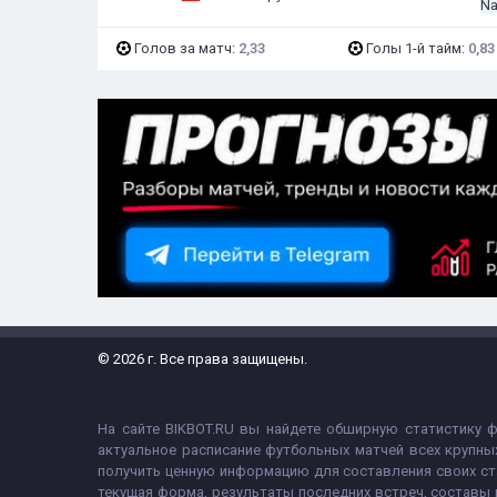
Na
Голов за матч:
2,33
Голы 1-й тайм:
0,83
© 2026 г. Все права защищены.
На сайте BIKBOT.RU вы найдете обширную статистику 
актуальное расписание футбольных матчей всех крупны
получить ценную информацию для составления своих ст
текущая форма, результаты последних встреч, составы