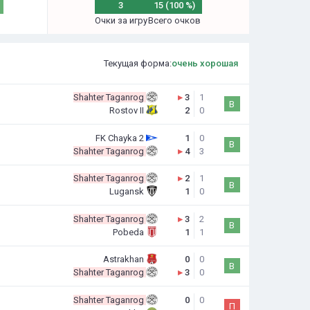
3
15 (100 %)
Очки за игру
Всего очков
Текущая форма:
очень хорошая
Shahter Taganrog
▸
3
1
В
Rostov II
2
0
FK Chayka 2
1
0
В
Shahter Taganrog
▸
4
3
Shahter Taganrog
▸
2
1
В
Lugansk
1
0
Shahter Taganrog
▸
3
2
В
Pobeda
1
1
Astrakhan
0
0
В
Shahter Taganrog
▸
3
0
Shahter Taganrog
0
0
П