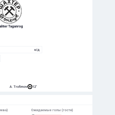
ahter Taganrog
н/д
A. Trofimov
12'
ева)
Ожидаемые голы (гости)