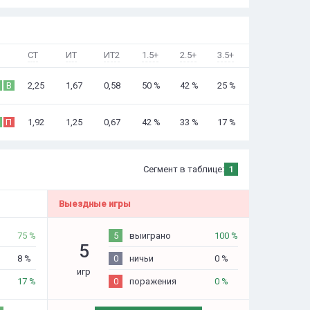
СТ
ИТ
ИТ2
1.5+
2.5+
3.5+
2,25
1,67
0,58
50 %
42 %
25 %
В
1,92
1,25
0,67
42 %
33 %
17 %
П
Сегмент в таблице:
1
Выездные игры
75 %
5
выиграно
100 %
5
8 %
0
ничьи
0 %
игр
17 %
0
поражения
0 %