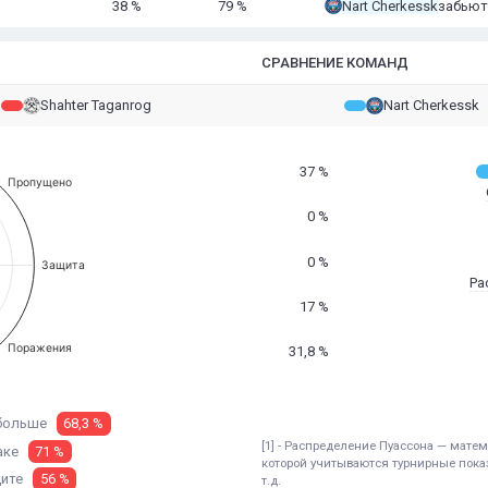
38 %
79 %
Nart Cherkessk
забьют 
СРАВНЕНИЕ КОМАНД
Shahter Taganrog
Nart Cherkessk
37 %
Пропущено
0 %
0 %
Защита
Ра
17 %
Поражения
31,8 %
больше
68,3 %
[1] - Распределение Пуассона — мат
аке
71 %
которой учитываются турнирные показ
щите
56 %
т.д.