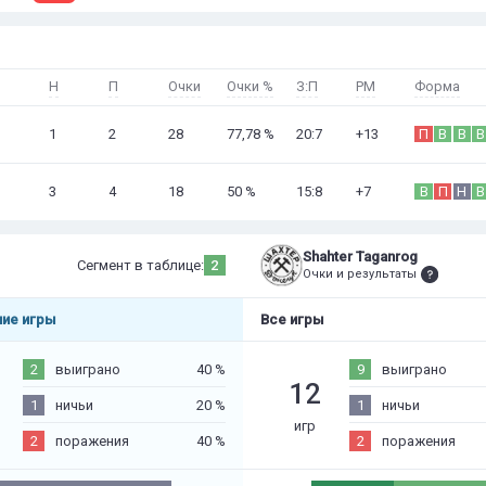
Н
П
Очки
Очки %
З:П
РМ
Форма
1
2
28
77,78 %
20:7
+13
П
В
В
В
3
4
18
50 %
15:8
+7
В
П
Н
В
Shahter Taganrog
Сегмент в таблице:
2
Очки и результаты
ие игры
Все игры
2
выиграно
40 %
9
выиграно
12
1
ничьи
20 %
1
ничьи
игр
2
поражения
40 %
2
поражения