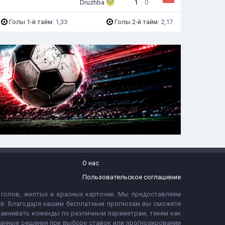
Druzhba
1
0
Голы 1-й тайм:
1,33
Голы 2-й тайм:
2,17
О нас
Пользовательское соглашение
 голов, желтых и красных карточек. Мы предоставляем
тий. Благодаря нашим бесплатным прогнозам вы сможете
равнивать команды по различным параметрам, таким как
ванные решения при выборе ставок или прогнозировании