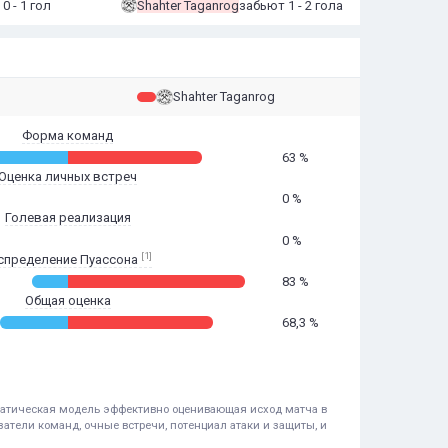
0 - 1 гол
Shahter Taganrog
забьют 1 - 2 гола
Shahter Taganrog
Форма команд
63 %
Оценка личных встреч
0 %
Голевая реализация
0 %
[1]
спределение Пуассона
83 %
Общая оценка
68,3 %
ематическая модель эффективно оценивающая исход матча в
атели команд, очные встречи, потенциал атаки и защиты, и