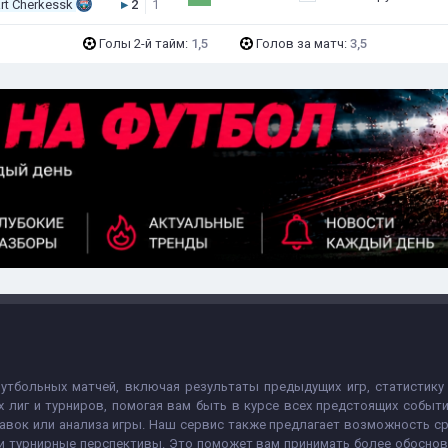
rt Cherkessk
▸
2
1
Голы 2-й тайм:
1,5
Голов за матч:
3,5
футбольных матчей, включая результаты предыдущих игр, статистику
х лиг и турниров, помогая вам быть в курсе всех предстоящих собы
авок или анализа игры. Наш сервис также предлагает возможность с
 и турнирные перспективы. Это поможет вам принимать более обосно