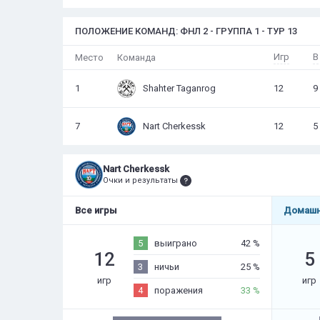
ПОЛОЖЕНИЕ КОМАНД: ФНЛ 2 - ГРУППА 1 - ТУР 13
Игр
В
Место
Команда
1
Shahter Taganrog
12
9
7
Nart Cherkessk
12
5
Nart Cherkessk
Очки и результаты
Все игры
Домашн
5
выиграно
42 %
12
5
3
ничьи
25 %
игр
игр
4
поражения
33 %