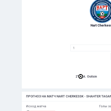
Nart Cherkes
1
2'
A. Ositsin
ПРОГНОЗ НА МАТЧ NART CHERKESSK - SHAHTER TAGA
Исход матча
Голы за