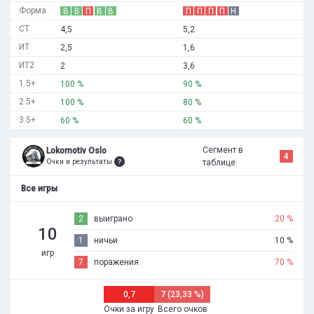
Форма
В
В
П
В
В
П
П
П
П
Н
СТ
4,5
5,2
ИТ
2,5
1,6
ИТ2
2
3,6
1.5+
100 %
90 %
2.5+
100 %
80 %
3.5+
60 %
60 %
Сегмент в
Lokomotiv Oslo
4
Очки и результаты
таблице:
Все игры
2
выиграно
20 %
10
1
ничьи
10 %
игр
7
поражения
70 %
0,7
7 (23,33 %)
Очки за игру
Всего очков