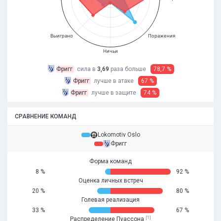
Выиграно
Поражения
Ничьи
Фригг
сила в
3,69
раза
больше
78,7 %
Фригг
лучше в атаке
67 %
Фригг
лучше в защите
74 %
СРАВНЕНИЕ КОМАНД
Lokomotiv Oslo
Фригг
Форма команд
8 %
92 %
Оценка личных встреч
20 %
80 %
Голевая реализация
33 %
67 %
[1]
Распределение Пуассона