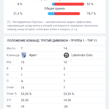
8 %
92 %
Общая оценка
21,3 %
78,7 %
[1] - Распределение Пуассона — математическая модель эффективно
оценивающая исход матча в которой учитываются турнирные показатели
команд, очные встречи, потенциал атаки и защиты, и т.д.
ПОЛОЖЕНИЕ КОМАНД: ТРЕТИЙ ДИВИЗИОН - ГРУППА 1 - ТУР 11
Место
7
14
Команда
Фригг
Lokomotiv Oslo
Игр
10
10
В
5
2
Н
1
1
П
4
7
Очки
16
7
Очки %
53,33 %
23,33 %
З:П
25:20
16:36
РМ
+5
-20