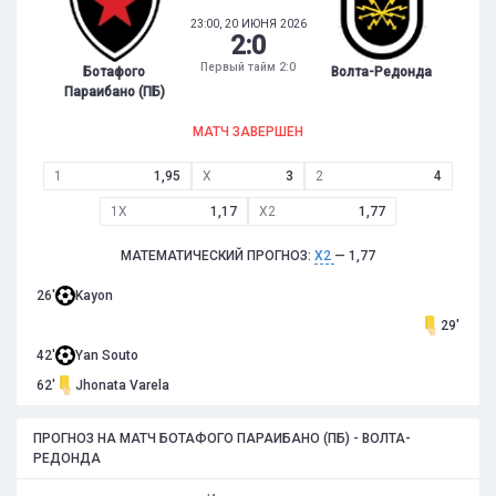
23:00, 20 ИЮНЯ 2026
2
:
0
Первый тайм 2:0
Ботафого
Волта-Редонда
Параибано (ПБ)
МАТЧ ЗАВЕРШЕН
1
1,95
X
3
2
4
1X
1,17
X2
1,77
МАТЕМАТИЧЕСКИЙ ПРОГНОЗ:
X2
— 1,77
26'
Kayon
29'
42'
Yan Souto
62'
Jhonata Varela
ПРОГНОЗ НА МАТЧ БОТАФОГО ПАРАИБАНО (ПБ) - ВОЛТА-
РЕДОНДА