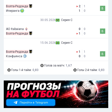
Волта-Редонда
▸
2
1
В
Ипиранга
1
0
30.05.2026
Серия C
AO Itabaiana
0
0
В
Волта-Редонда
▸
1
0
15.06.2026
Серия C
Волта-Редонда
▸
1
1
В
Конфьянса
0
0
Голов за матч:
1,67
Голы 1-й тайм:
0,83
Голы 2-й тайм:
0,83