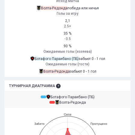
Исход матча
Волта-Редонда
победа или ничья
Голы за игру
2,1
2.5+
35 %
-3.5
90 %
Ожидаемые голы (хозяева)
Ботафого Параибано (ПБ)
забьют 0 - 1 гол
Ожидаемые голы (гости)
Волта-Редонда
забьют 0 - 1 гол
ТУРНИРНАЯ ДИАГРАММА
Ботафого Параибано (ПБ)
Волта-Редонда
Сила
Забито
Пропущено