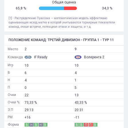
Общая оценка
65,8 %
34,3 %
[1] - Распределение Пуассона — математическая модель эффективно
оценивающая исход матча в которой учитываются турнирные показатели
команд, очные встречи, потенциал атаки и защиты, и т.д.
ПОЛОЖЕНИЕ КОМАНД: ТРЕТИЙ ДИВИЗИОН - ГРУППА 1 - ТУР 11
Место
2
9
Команда
IF Ready
Волеренга 2
Игр
10
10
В
6
4
Н
4
1
П
0
5
Очки
22
13
Очки %
73,33 %
43,33 %
З:П
29:13
20:31
РМ
+16
-11
Форма
В
Н
В
Н
В
В
В
П
П
В