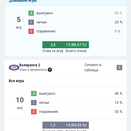
Домашние игры
4
выиграно
80 %
5
1
ничьи
20 %
игр
0
поражения
0 %
2,6
13 (86,67 %)
Очки за игру
Всего очков
Сегмент в
Волеренга 2
3
Очки и результаты
таблице:
Все игры
4
выиграно
40 %
10
1
ничьи
10 %
игр
5
поражения
50 %
1,3
13 (43,33 %)