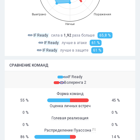
Выиграно
Поражения
Ничьи
IF Ready
сила в
1,92
раза
больше
65,8 %
IF Ready
лучше в атаке
61 %
IF Ready
лучше в защите
61 %
СРАВНЕНИЕ КОМАНД
IF Ready
Волеренга 2
Форма команд
55 %
45 %
Оценка личных встреч
0 %
0 %
Голевая реализация
0 %
0 %
[1]
Распределение Пуассона
86 %
14 %