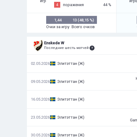
игр
игр
4
поражения
44 %
1,44
13 (48,15 %)
Очки за игру
Всего очков
Enskede W
Последние шесть матчей
02.05.2026
Элитэттан (Ж)
09.05.2026
Элитэттан (Ж)
16.05.2026
Элитэттан (Ж)
23.05.2026
Элитэттан (Ж)
Gam
30.05.2026
Элитэттан (Ж)