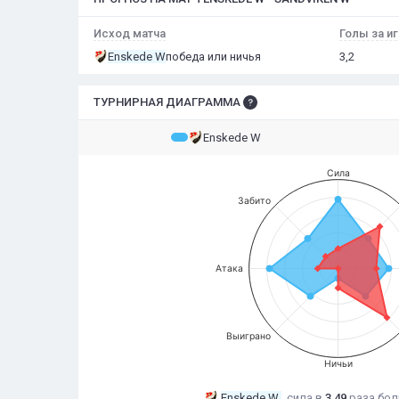
Исход матча
Голы за иг
Enskede W
победа или ничья
3,2
ТУРНИРНАЯ ДИАГРАММА
Enskede W
Сила
Забито
Атака
Выиграно
Ничьи
Enskede W
сила в
3,49
раза
бо