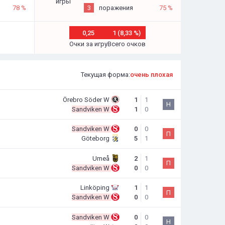
игры
78 %
3
поражения
75 %
0,25
1 (8,33 %)
Очки за игру
Всего очков
Текущая форма:
очень плохая
Örebro Söder W
1
1
Н
Sandviken W
1
0
Sandviken W
0
0
П
Göteborg
5
1
Umeå
2
1
П
Sandviken W
0
0
Linköping
1
1
П
Sandviken W
0
0
Sandviken W
0
0
Н