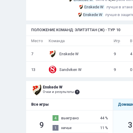
Enskede W
лучше в атаке
Enskede W
лучше в защит
ПОЛОЖЕНИЕ КОМАНД: ЭЛИТЭТТАН (Ж) - ТУР 10
Игр
В
Место
Команда
7
Enskede W
9
4
13
Sandviken W
9
0
Enskede W
Очки и результаты
Все игры
Домашн
4
выиграно
44 %
9
3
1
ничьи
11 %