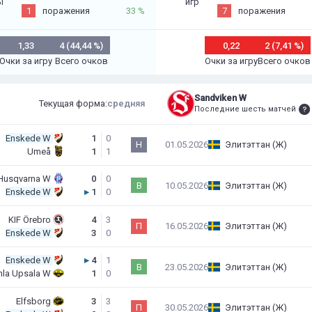
ы
игр
1
поражения
33 %
7
поражения
1,33
4 (44,44 %)
0,22
2 (7,41 %)
Очки за игру
Всего очков
Очки за игру
Всего очков
Sandviken W
Текущая форма:
средняя
Последние шесть матчей
Enskede W
1
0
Н
01.05.2026
Элитэттан (Ж)
Umeå
1
1
Husqvarna W
0
0
В
10.05.2026
Элитэттан (Ж)
Enskede W
▸
1
0
KIF Örebro
4
3
П
16.05.2026
Элитэттан (Ж)
Enskede W
3
0
Enskede W
▸
4
1
В
23.05.2026
Элитэттан (Ж)
la Upsala W
1
0
Elfsborg
3
3
П
30.05.2026
Элитэттан (Ж)