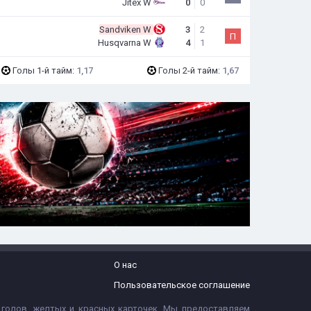
Jitex W
0
0
Sandviken W
3
2
П
Husqvarna W
4
1
Голы 1-й тайм:
1,17
Голы 2-й тайм:
1,67
О нас
Пользовательское соглашение
 голов, желтых и красных карточек. Мы предоставляем