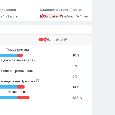
(хозяева)
Ожидаемые голы (гости)
т 1 - 2 гола
Sandviken W
забьют 0 - 1 гол
Sandviken W
Форма команд
10 %
Оценка личных встреч
0 %
Голевая реализация
0 %
[1]
спределение Пуассона
13 %
Общая оценка
22,3 %