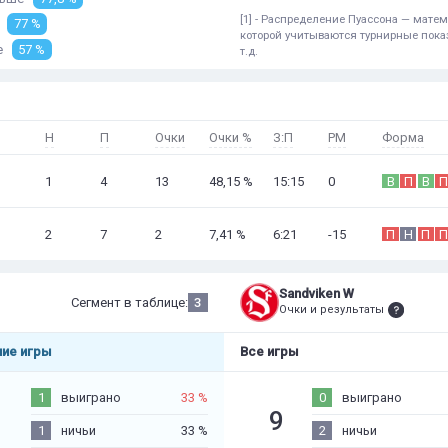
[1] - Распределение Пуассона — мат
77 %
которой учитываются турнирные показ
е
57 %
т.д.
Н
П
Очки
Очки %
З:П
РМ
Форма
1
4
13
48,15 %
15:15
0
В
П
В
П
2
7
2
7,41 %
6:21
-15
П
Н
П
П
Sandviken W
Сегмент в таблице:
3
Очки и результаты
ие игры
Все игры
1
выиграно
33 %
0
выиграно
9
1
ничьи
33 %
2
ничьи