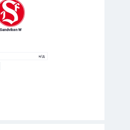
Sandviken W
н/д