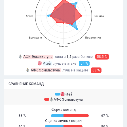
Атака
Защита
Выиграно
Поражения
Ничьи
АФК Эскильстуна
сила в
1,4
раза
больше
58,5 %
Piteå
лучше в атаке
54 %
АФК Эскильстуна
лучше в защите
63 %
СРАВНЕНИЕ КОМАНД
Piteå
АФК Эскильстуна
Форма команд
33 %
67 %
Оценка личных встреч
50 %
50 %