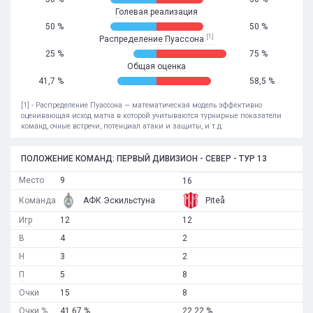
Голевая реализация
50 %
50 %
[1]
Распределение Пуассона
25 %
75 %
Общая оценка
41,7 %
58,5 %
[1] - Распределение Пуассона — математическая модель эффективно
оценивающая исход матча в которой учитываются турнирные показатели
команд, очные встречи, потенциал атаки и защиты, и т.д.
ПОЛОЖЕНИЕ КОМАНД: ПЕРВЫЙ ДИВИЗИОН - СЕВЕР - ТУР 13
Место
9
16
Команда
АФК Эскильстуна
Piteå
Игр
12
12
В
4
2
Н
3
2
П
5
8
Очки
15
8
Очки %
41,67 %
22,22 %