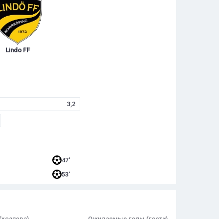
Lindo FF
3,2
47'
53'
хозяева)
Ожидаемые голы (гости)