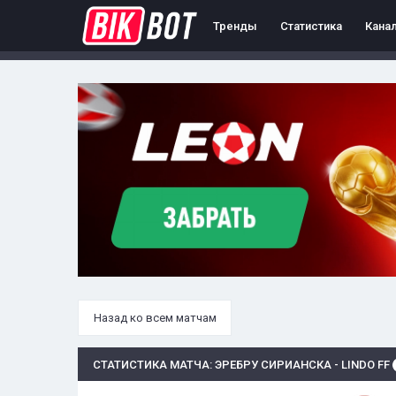
Тренды
Статистика
Кана
Назад ко всем матчам
СТАТИСТИКА МАТЧА: ЭРЕБРУ СИРИАНСКА - LINDO FF