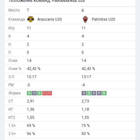
ПОЛОЖЕНИЕ КОМАНД: PARANAENSE U20
Место
7
8
Команда
Araucaria U20
Patriotas U20
Игр
11
11
В
4
4
Н
2
2
П
5
5
Очки
14
14
Очки %
42,42 %
42,42 %
З:П
15:17
13:17
РМ
-2
-4
Форма
В
Н
В
П
П
Н
В
Н
Н
В
СТ
2,91
2,73
ИТ
1,36
1,18
ИТ2
1,55
1,55
1.5+
69 %
75 %
2.5+
56 %
50 %