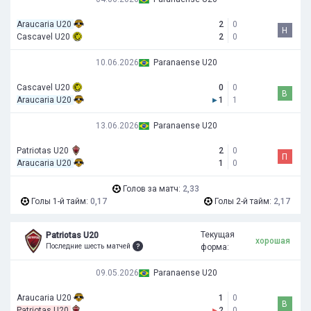
Araucaria U20
2
0
Н
Cascavel U20
2
0
10.06.2026
Paranaense U20
Cascavel U20
0
0
В
Araucaria U20
▸
1
1
13.06.2026
Paranaense U20
Patriotas U20
2
0
П
Araucaria U20
1
0
Голов за матч:
2,33
Голы 1-й тайм:
0,17
Голы 2-й тайм:
2,17
Текущая
Patriotas U20
хорошая
Последние шесть матчей
форма:
09.05.2026
Paranaense U20
Araucaria U20
1
0
В
Patriotas U20
▸
2
0