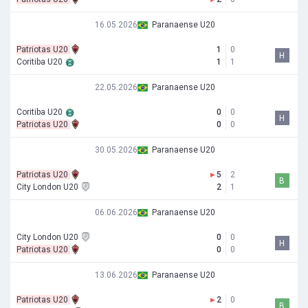
16.05.2026
Paranaense U20
Patriotas U20
1
0
Н
Coritiba U20
1
1
22.05.2026
Paranaense U20
Coritiba U20
0
0
Н
Patriotas U20
0
0
30.05.2026
Paranaense U20
Patriotas U20
▸
5
2
В
City London U20
2
1
06.06.2026
Paranaense U20
City London U20
0
0
Н
Patriotas U20
0
0
13.06.2026
Paranaense U20
Patriotas U20
▸
2
0
В