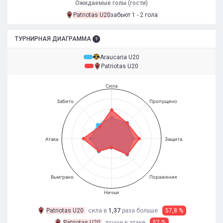
Ожидаемые голы (гости)
Patriotas U20
забьют 1 - 2 гола
ТУРНИРНАЯ ДИАГРАММА
Araucaria U20
Patriotas U20
Сила
Забито
Пропущено
Атака
Защита
Выиграно
Поражения
Ничьи
Patriotas U20
сила в
1,37
раза
больше
57,8 %
Patriotas U20
лучше в атаке
57 %