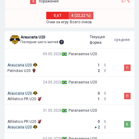
4
поражения
67 %
0,67
4 (22,22 %)
Очки за игру
Всего очков
Текущая
Araucaria U20
средняя
Последние шесть матчей
форма:
09.05.2026
Paranaense U20
Araucaria U20
1
0
П
Patriotas U20
2
0
24.05.2026
Paranaense U20
Araucaria U20
0
0
П
Athletico PR U20
1
0
31.05.2026
Paranaense U20
Athletico PR U20
0
0
В
Araucaria U20
▸
2
0
04.06.2026
Paranaense U20