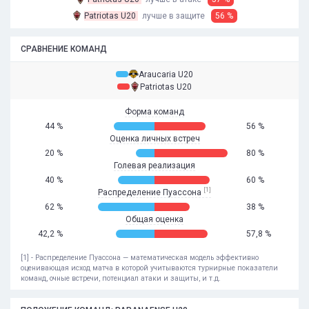
Patriotas U20
лучше в защите
56 %
СРАВНЕНИЕ КОМАНД
Araucaria U20
Patriotas U20
Форма команд
44 %
56 %
Оценка личных встреч
20 %
80 %
Голевая реализация
40 %
60 %
[1]
Распределение Пуассона
62 %
38 %
Общая оценка
42,2 %
57,8 %
[1] - Распределение Пуассона — математическая модель эффективно
оценивающая исход матча в которой учитываются турнирные показатели
команд, очные встречи, потенциал атаки и защиты, и т.д.