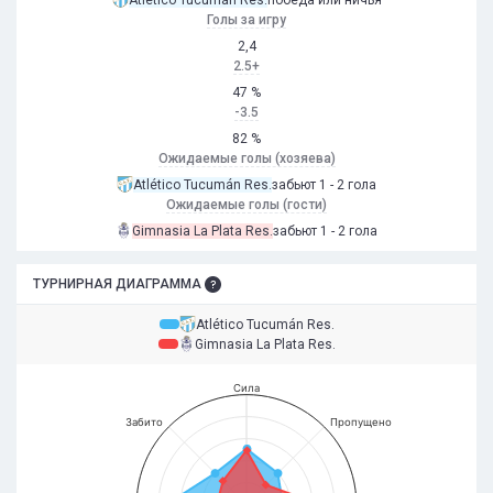
Голы за игру
2,4
2.5+
47 %
-3.5
82 %
Ожидаемые голы (хозяева)
Atlético Tucumán Res.
забьют 1 - 2 гола
Ожидаемые голы (гости)
Gimnasia La Plata Res.
забьют 1 - 2 гола
ТУРНИРНАЯ ДИАГРАММА
Atlético Tucumán Res.
Gimnasia La Plata Res.
Сила
Забито
Пропущено