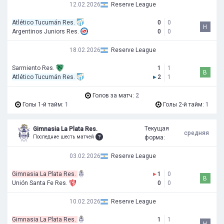
12.02.2026
Reserve League
Atlético Tucumán Res.
0
0
Н
Argentinos Juniors Res.
0
0
18.02.2026
Reserve League
Sarmiento Res.
1
1
В
Atlético Tucumán Res.
▸
2
1
Голов за матч:
2
Голы 1-й тайм:
1
Голы 2-й тайм:
1
Текущая
Gimnasia La Plata Res.
средняя
Последние шесть матчей
форма:
03.02.2026
Reserve League
Gimnasia La Plata Res.
▸
1
0
В
Unión Santa Fe Res.
0
0
10.02.2026
Reserve League
Gimnasia La Plata Res.
1
1
Н