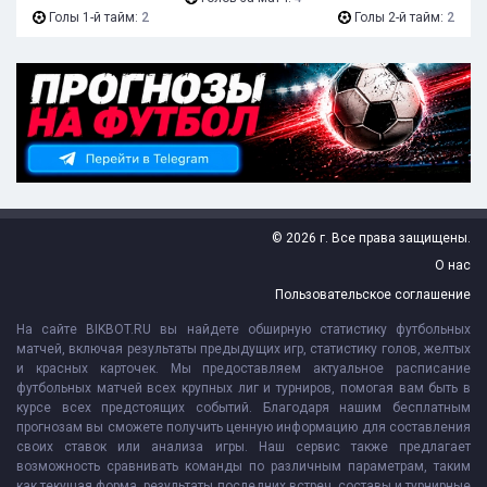
Голы 1-й тайм:
2
Голы 2-й тайм:
2
© 2026 г. Все права защищены.
О нас
Пользовательское соглашение
На сайте BIKBOT.RU вы найдете обширную статистику футбольных
матчей, включая результаты предыдущих игр, статистику голов, желтых
и красных карточек. Мы предоставляем актуальное расписание
футбольных матчей всех крупных лиг и турниров, помогая вам быть в
курсе всех предстоящих событий. Благодаря нашим бесплатным
прогнозам вы сможете получить ценную информацию для составления
своих ставок или анализа игры. Наш сервис также предлагает
возможность сравнивать команды по различным параметрам, таким
как текущая форма, результаты последних встреч, составы и турнирные