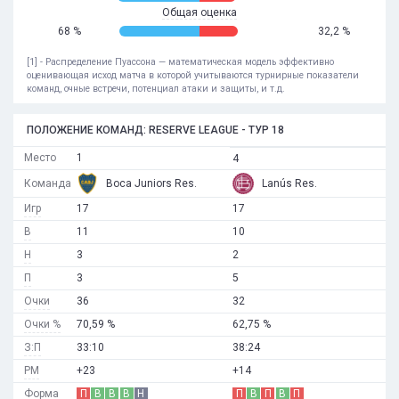
Общая оценка
68 %
32,2 %
[1] - Распределение Пуассона — математическая модель эффективно
оценивающая исход матча в которой учитываются турнирные показатели
команд, очные встречи, потенциал атаки и защиты, и т.д.
ПОЛОЖЕНИЕ КОМАНД: RESERVE LEAGUE - ТУР 18
Место
1
4
Команда
Boca Juniors Res.
Lanús Res.
Игр
17
17
В
11
10
Н
3
2
П
3
5
Очки
36
32
Очки %
70,59 %
62,75 %
З:П
33:10
38:24
РМ
+23
+14
Форма
П
В
В
В
Н
П
В
П
В
П