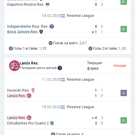
В
Deportivo Riestra Res.
0
0
18.02.2026
Reserve League
Independiente Riva. Res.
0
0
В
Boca Juniors Res.
▸
1
1
Голов за матч:
2,67
Голы 1-й тайм:
1,33
Голы 2-й тайм:
1,33
Текущая
Lanús Res.
плохая
Последние шесть матчей
форма:
11.02.2026
Reserve League
Huracán Res.
1
1
Н
Lanús Res.
1
0
18.02.2026
Reserve League
Lanús Res.
▸
4
3
В
Estudiantes Rio Cuarto 2
2
0
Голов за матч:
4