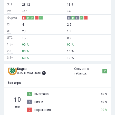
З:П
28:12
13:9
РМ
+16
+4
Форма
П
В
В
П
В
Н
В
Н
В
П
СТ
4
2,2
ИТ
2,8
1,3
ИТ2
1,2
0,9
1.5+
90 %
90 %
2.5+
80 %
10 %
3.5+
60 %
10 %
Сегмент в
Боден
2
Очки и результаты
таблице:
Все игры
4
выиграно
40 %
10
4
ничьи
40 %
игр
2
поражения
20 %