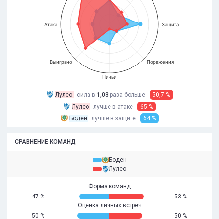
Атака
Защита
Выиграно
Поражения
Ничьи
Лулео
сила в
1,03
раза
больше
50,7 %
Лулео
лучше в атаке
65 %
Боден
лучше в защите
64 %
СРАВНЕНИЕ КОМАНД
Боден
Лулео
Форма команд
47 %
53 %
Оценка личных встреч
50 %
50 %