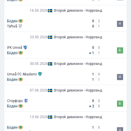
16.05.2026
Второй дивизион - Норрланд
Боден
0
2
Н
Täfteå
0
1
23.05.2026
Второй дивизион - Норрланд
IFK Umeå
0
0
В
Боден
▸
1
1
30.05.2026
Второй дивизион - Норрланд
Umeå FC Akademi
1
0
Н
Боден
1
1
07.06.2026
Второй дивизион - Норрланд
Сторфорс
0
0
В
Боден
▸
2
0
13.06.2026
Второй дивизион - Норрланд
Боден
1
0
Н