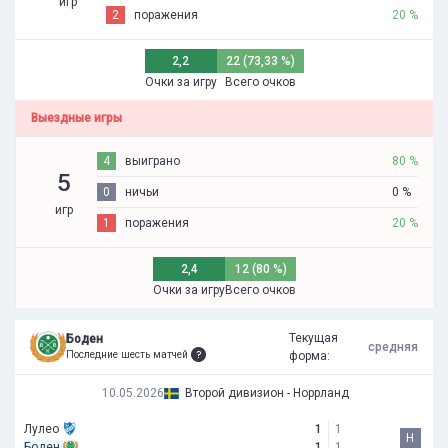
игр
2
поражения
20 %
2,2
22 (73,33 %)
Очки за игру
Всего очков
Выездные игры
4
выиграно
80 %
5
0
ничьи
0 %
игр
1
поражения
20 %
2,4
12 (80 %)
Очки за игру
Всего очков
Текущая
Боден
средняя
Последние шесть матчей
форма:
10.05.2026
Второй дивизион - Норрланд
Лулео
1
1
Н
Боден
1
1