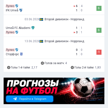
Лулео
▸
6
4
В
IFK Umeå
1
0
03.06.2026
Второй дивизион - Норрланд
Umeå FC Akademi
1
1
В
Лулео
▸
3
1
13.06.2026
Второй дивизион - Норрланд
Лулео
0
0
П
Сторфорс
1
0
Голов за матч:
4
Голы 1-й тайм:
2,17
Голы 2-й тайм:
1,83