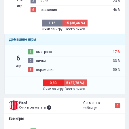
3
ничьи
23 %
игр
6
поражения
46 %
1,15
15 (38,46 %)
Очки за игру
Всего очков
Домашние игры
1
выиграно
17 %
6
2
ничьи
33 %
игр
3
поражения
50 %
0,83
5 (27,78 %)
Очки за игру
Всего очков
Сегмент в
Piteå
4
Очки и результаты
таблице:
Все игры