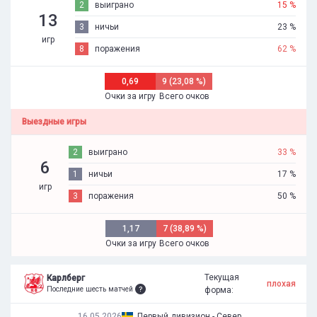
2
выиграно
15 %
13
3
ничьи
23 %
игр
8
поражения
62 %
0,69
9 (23,08 %)
Очки за игру
Всего очков
Выездные игры
2
выиграно
33 %
6
1
ничьи
17 %
игр
3
поражения
50 %
1,17
7 (38,89 %)
Очки за игру
Всего очков
Текущая
Карлберг
плохая
Последние шесть матчей
форма:
16.05.2026
Первый дивизион - Север