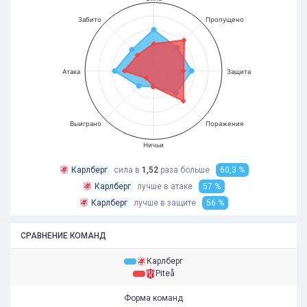
Забито
Пропущено
Атака
Защита
Выиграно
Поражения
Ничьи
Карлберг
сила в
1,52
раза
больше
60,3 %
Карлберг
лучше в атаке
57 %
Карлберг
лучше в защите
56 %
СРАВНЕНИЕ КОМАНД
Карлберг
Piteå
Форма команд