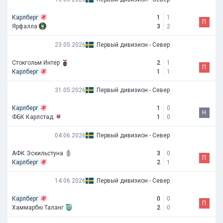
Карлберг
1
1
П
Ярфалла
3
2
23.05.2026
Первый дивизион - Север
Стокгольм Интер
2
1
П
Карлберг
1
1
31.05.2026
Первый дивизион - Север
Карлберг
1
0
Н
ФБК Карлстад
1
0
04.06.2026
Первый дивизион - Север
АФК Эскильстуна
3
0
П
Карлберг
2
1
14.06.2026
Первый дивизион - Север
Карлберг
0
0
П
Хаммарбю Таланг
2
0