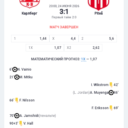
20:00, 24 ИЮНЯ 2026
3
:
1
Карлберг
Piteå
Первый тайм 2:0
МАТЧ ЗАВЕРШЕН
1
1,44
X
4,4
2
5,6
1X
1,07
X2
2,62
МАТЕМАТИЧЕСКИЙ ПРОГНОЗ:
1X
— 1,07
6'
N. Vainio
21'
M. Mitku
I. Wikstrom
42'
(L. Jordan)
A. Muyenga
46'
66'
F. Nilsson
F. Eriksson
69'
70'
A. Jamshidi
(пенальти)
90+3'
V. Hall