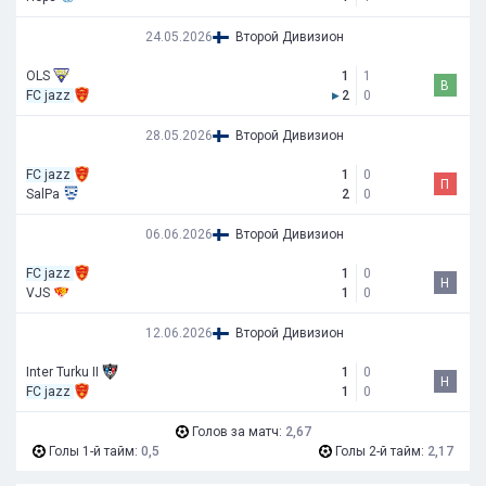
24.05.2026
Второй Дивизион
OLS
1
1
В
FC jazz
▸
2
0
28.05.2026
Второй Дивизион
FC jazz
1
0
П
SalPa
2
0
06.06.2026
Второй Дивизион
FC jazz
1
0
Н
VJS
1
0
12.06.2026
Второй Дивизион
Inter Turku II
1
0
Н
FC jazz
1
0
Голов за матч:
2,67
Голы 1-й тайм:
0,5
Голы 2-й тайм:
2,17