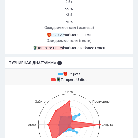
2.5+
55 %
-3.5
73 %
Ожидаемые голы (хозяева)
FC jazz
забьют 0 - 1 гол
Ожидаемые голы (гости)
Tampere United
забьют 3 и более голов
ТУРНИРНАЯ ДИАГРАММА
FC jazz
Tampere United
Сила
Забито
Пропущено
Атака
Защита