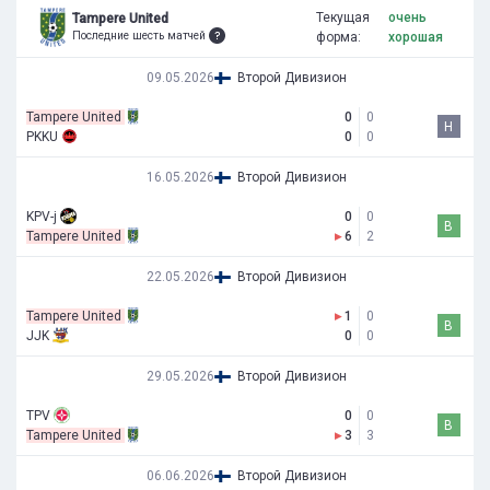
Текущая
очень
Tampere United
Последние шесть матчей
форма:
хорошая
09.05.2026
Второй Дивизион
Tampere United
0
0
Н
PKKU
0
0
16.05.2026
Второй Дивизион
KPV-j
0
0
В
Tampere United
▸
6
2
22.05.2026
Второй Дивизион
Tampere United
▸
1
0
В
JJK
0
0
29.05.2026
Второй Дивизион
TPV
0
0
В
Tampere United
▸
3
3
06.06.2026
Второй Дивизион