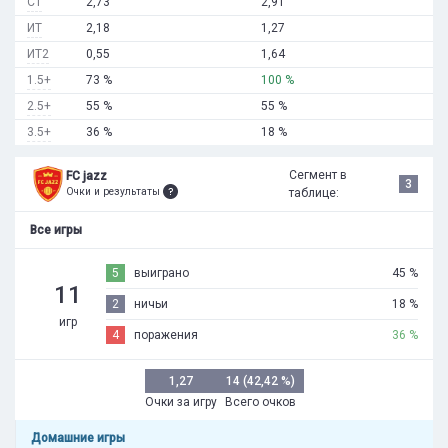
СТ
2,73
2,91
ИТ
2,18
1,27
ИТ2
0,55
1,64
1.5+
73 %
100 %
2.5+
55 %
55 %
3.5+
36 %
18 %
Сегмент в
FC jazz
3
Очки и результаты
таблице:
Все игры
5
выиграно
45 %
11
2
ничьи
18 %
игр
4
поражения
36 %
1,27
14 (42,42 %)
Очки за игру
Всего очков
Домашние игры