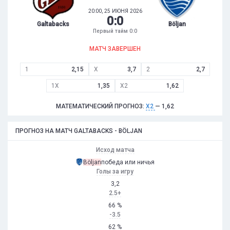
20:00, 25 ИЮНЯ 2026
0
:
0
Galtabacks
Böljan
Первый тайм 0:0
МАТЧ ЗАВЕРШЕН
1
2,15
X
3,7
2
2,7
1X
1,35
X2
1,62
МАТЕМАТИЧЕСКИЙ ПРОГНОЗ:
X2
— 1,62
ПРОГНОЗ НА МАТЧ GALTABACKS - BÖLJAN
Исход матча
Böljan
победа или ничья
Голы за игру
3,2
2.5+
66 %
-3.5
62 %