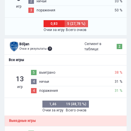
2
ничьи
33 %
игр
3
поражения
50 %
0,83
5 (27,78 %)
Очки за игру
Всего очков
Сегмент в
Böljan
2
Очки и результаты
таблице:
Все игры
5
выиграно
38 %
13
4
ничьи
31 %
игр
4
поражения
31 %
1,46
19 (48,72 %)
Очки за игру
Всего очков
Выездные игры