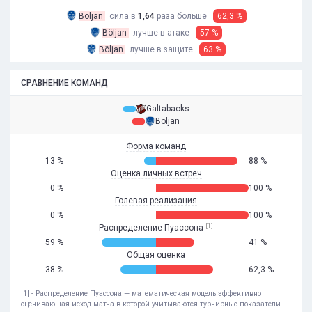
Böljan
сила в
1,64
раза
больше
62,3 %
Böljan
лучше в атаке
57 %
Böljan
лучше в защите
63 %
СРАВНЕНИЕ КОМАНД
Galtabacks
Böljan
Форма команд
13 %
88 %
Оценка личных встреч
0 %
100 %
Голевая реализация
0 %
100 %
[1]
Распределение Пуассона
59 %
41 %
Общая оценка
38 %
62,3 %
[1] - Распределение Пуассона — математическая модель эффективно
оценивающая исход матча в которой учитываются турнирные показатели