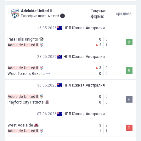
Текущая
Adelaide United II
средняя
Последние шесть матчей
форма:
16.05.2026
НПЛ Южная Австралия
Para Hills Knights
0
0
В
Adelaide United II
▸
2
1
23.05.2026
НПЛ Южная Австралия
Adelaide United II
▸
3
0
В
West Torrens Birkalla
0
0
30.05.2026
НПЛ Южная Австралия
Adelaide United II
0
0
Н
Playford City Patriots
0
0
07.06.2026
НПЛ Южная Австралия
West Adelaide
3
2
П
Adelaide United II
1
1