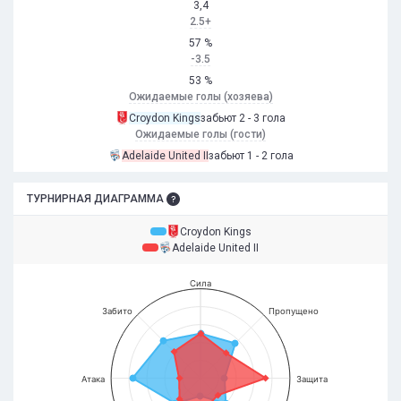
3,4
2.5+
57 %
-3.5
53 %
Ожидаемые голы (хозяева)
Croydon Kings
забьют 2 - 3 гола
Ожидаемые голы (гости)
Adelaide United II
забьют 1 - 2 гола
ТУРНИРНАЯ ДИАГРАММА
Croydon Kings
Adelaide United II
Сила
Забито
Пропущено
Атака
Защита