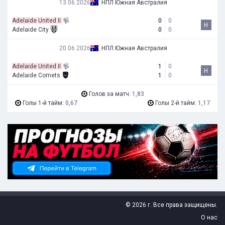
13.06.2026
НПЛ Южная Австралия
Adelaide United II
0
0
Н
Adelaide City
0
0
20.06.2026
НПЛ Южная Австралия
Adelaide United II
1
0
Н
Adelaide Comets
1
0
Голов за матч:
1,83
Голы 1-й тайм:
0,67
Голы 2-й тайм:
1,17
© 2026 г. Все права защищены.
О нас