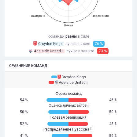
Выиграно
Поражения
Ничьи
Команды
равны
в силе
Croydon Kings
лучше в атаке
76 %
Adelaide United II
лучше в защите
73 %
СРАВНЕНИЕ КОМАНД
Croydon Kings
Adelaide United II
Форма команд
54 %
46 %
Оценка личных встреч
50 %
50 %
Голевая реализация
52 %
48 %
[1]
Распределение Пуассона
41 %
59 %