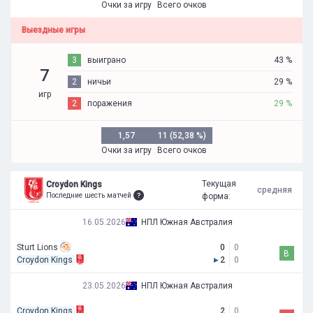
Очки за игру
Всего очков
Выездные игры
3
выиграно
43 %
7
2
ничьи
29 %
игр
2
поражения
29 %
1,57
11 (52,38 %)
Очки за игру
Всего очков
Текущая
Croydon Kings
средняя
Последние шесть матчей
форма:
16.05.2026
НПЛ Южная Австралия
Sturt Lions
0
0
В
Croydon Kings
▸
2
0
23.05.2026
НПЛ Южная Австралия
Croydon Kings
2
0