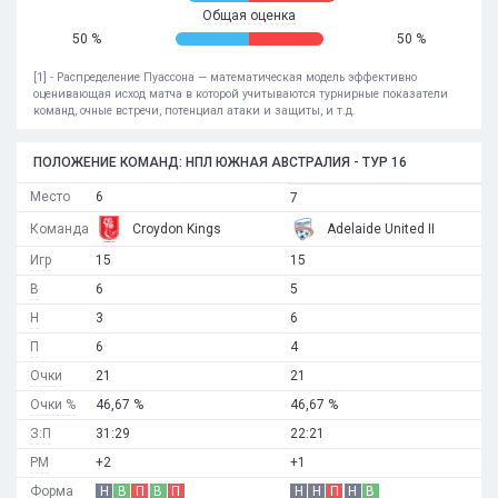
Общая оценка
50 %
50 %
[1] - Распределение Пуассона — математическая модель эффективно
оценивающая исход матча в которой учитываются турнирные показатели
команд, очные встречи, потенциал атаки и защиты, и т.д.
ПОЛОЖЕНИЕ КОМАНД: НПЛ ЮЖНАЯ АВСТРАЛИЯ - ТУР 16
Место
6
7
Команда
Croydon Kings
Adelaide United II
Игр
15
15
В
6
5
Н
3
6
П
6
4
Очки
21
21
Очки %
46,67 %
46,67 %
З:П
31:29
22:21
РМ
+2
+1
Форма
Н
В
П
В
П
Н
Н
П
Н
В