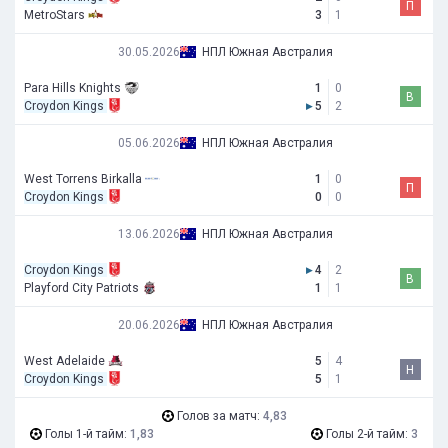
П
MetroStars
3
1
30.05.2026
НПЛ Южная Австралия
Para Hills Knights
1
0
В
Croydon Kings
▸
5
2
05.06.2026
НПЛ Южная Австралия
West Torrens Birkalla
1
0
П
Croydon Kings
0
0
13.06.2026
НПЛ Южная Австралия
Croydon Kings
▸
4
2
В
Playford City Patriots
1
1
20.06.2026
НПЛ Южная Австралия
West Adelaide
5
4
Н
Croydon Kings
5
1
Голов за матч:
4,83
Голы 1-й тайм:
1,83
Голы 2-й тайм:
3