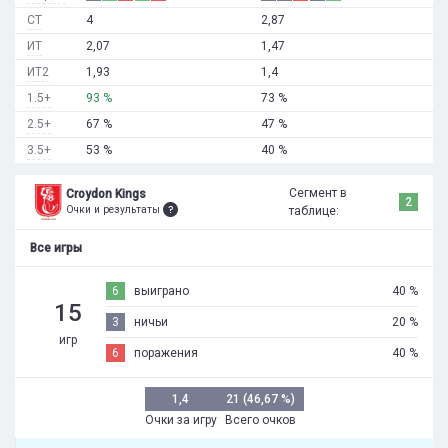
СТ
4
2,87
ИТ
2,07
1,47
ИТ2
1,93
1,4
1.5+
93 %
73 %
2.5+
67 %
47 %
3.5+
53 %
40 %
Сегмент в
Croydon Kings
2
Очки и результаты
таблице:
Все игры
6
выиграно
40 %
15
3
ничьи
20 %
игр
6
поражения
40 %
1,4
21 (46,67 %)
Очки за игру
Всего очков