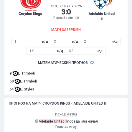
13:00, 26 ИЮНЯ 2026
3
:
0
Croydon Kings
Adelaide United
Первый тайм 1:0
II
МАТЧ ЗАВЕРШЕН
1
н/д
X
н/д
2
н/д
1X
н/д
X2
н/д
МАТЕМАТИЧЕСКИЙ ПРОГНОЗ:
X2
9'
L. Trimboli
50'
L. Trimboli
64'
E. Styles
ПРОГНОЗ НА МАТЧ CROYDON KINGS - ADELAIDE UNITED II
Исход матча
Adelaide United II
победа или ничья
Голы за игру