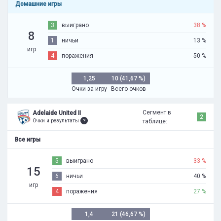
Домашние игры
3
выиграно
38 %
8
1
ничьи
13 %
игр
4
поражения
50 %
1,25
10 (41,67 %)
Очки за игру
Всего очков
Сегмент в
Adelaide United II
2
Очки и результаты
таблице:
Все игры
5
выиграно
33 %
15
6
ничьи
40 %
игр
4
поражения
27 %
1,4
21 (46,67 %)