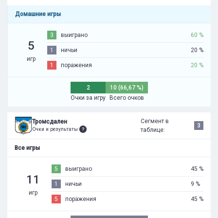
Домашние игры
3
выиграно
60 %
5
1
ничьи
20 %
игр
1
поражения
20 %
2
10 (66,67 %)
Очки за игру
Всего очков
Сегмент в
Тромсдален
3
Очки и результаты
таблице:
Все игры
5
выиграно
45 %
11
1
ничьи
9 %
игр
5
поражения
45 %