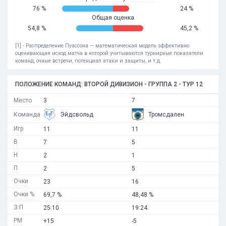
76 %
24 %
Общая оценка
54,8 %
45,2 %
[1] - Распределение Пуассона — математическая модель эффективно
оценивающая исход матча в которой учитываются турнирные показатели
команд, очные встречи, потенциал атаки и защиты, и т.д.
ПОЛОЖЕНИЕ КОМАНД: ВТОРОЙ ДИВИЗИОН - ГРУППА 2 - ТУР 12
Место
3
7
Команда
Эйдсвольд
Тромсдален
Игр
11
11
В
7
5
Н
2
1
П
2
5
Очки
23
16
Очки %
69,7 %
48,48 %
З:П
25:10
19:24
РМ
+15
-5