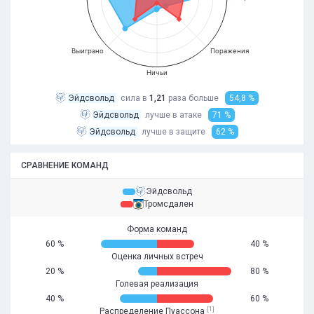
Выиграно
Поражения
Ничьи
Эйдсвольд
сила в
1,21
раза
больше
54,8 %
Эйдсвольд
лучше в атаке
71 %
Эйдсвольд
лучше в защите
62 %
СРАВНЕНИЕ КОМАНД
Эйдсвольд
Тромсдален
Форма команд
60 %
40 %
Оценка личных встреч
20 %
80 %
Голевая реализация
40 %
60 %
[1]
Распределение Пуассона