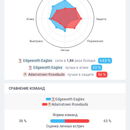
Атака
Защита
Выиграно
Поражения
Ничьи
Edgeworth Eagles
сила в
1,84
раза
больше
64,8 %
Edgeworth Eagles
лучше в атаке
53 %
Adamstown Rosebuds
лучше в защите
56 %
СРАВНЕНИЕ КОМАНД
Edgeworth Eagles
Adamstown Rosebuds
Форма команд
38 %
63 %
Оценка личных встреч