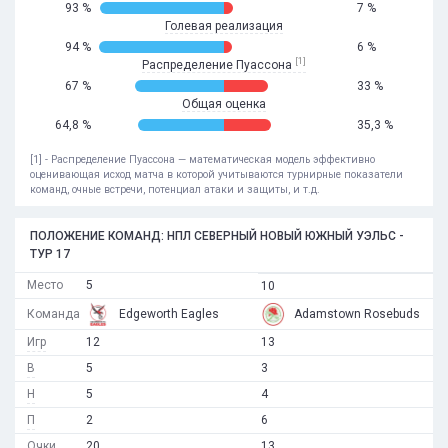
93 %
7 %
Голевая реализация
94 %
6 %
[1]
Распределение Пуассона
67 %
33 %
Общая оценка
64,8 %
35,3 %
[1] - Распределение Пуассона — математическая модель эффективно
оценивающая исход матча в которой учитываются турнирные показатели
команд, очные встречи, потенциал атаки и защиты, и т.д.
ПОЛОЖЕНИЕ КОМАНД: НПЛ СЕВЕРНЫЙ НОВЫЙ ЮЖНЫЙ УЭЛЬС -
ТУР 17
Место
5
10
Команда
Edgeworth Eagles
Adamstown Rosebuds
Игр
12
13
В
5
3
Н
5
4
П
2
6
Очки
20
13