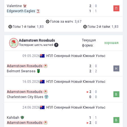
Valentine
2
0
П
Edgeworth Eagles
1
1
Голов за матч:
3,67
Голы 1-й тайм:
1,83
Голы 2-й тайм:
1,83
Текущая
Adamstown Rosebuds
хорошая
Последние шесть матчей
форма:
09.05.2026
НПЛ Северный Новый Южный Уэльс
Adamstown Rosebuds
2
0
Н
Belmont Swansea
2
2
16.05.2026
НПЛ Северный Новый Южный Уэльс
Adamstown Rosebuds
▸
2
0
В
Charlestown City Blues
0
0
24.06.2026
НПЛ Северный Новый Южный Уэльс
Kahibah
1
1
В
Adamstown Rosebuds
▸
2
0