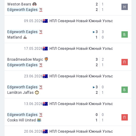
Weston Bears
2
1
Н
Edgeworth Eagles
2
1
09.05.2026
НПЛ Северный Новый Южный Уэльс
Edgeworth Eagles
▸
3
3
В
Maitland
1
0
17.05.2026
НПЛ Северный Новый Южный Уэльс
Broadmeadow Magic
3
2
П
Edgeworth Eagles
2
1
23.06.2026
НПЛ Северный Новый Южный Уэльс
Edgeworth Eagles
▸
3
0
В
Lambton Jaffas
2
1
13.06.2026
НПЛ Северный Новый Южный Уэльс
Edgeworth Eagles
0
0
П
Cooks Hill United
1
1
20.06.2026
НПЛ Северный Новый Южный Уэльс