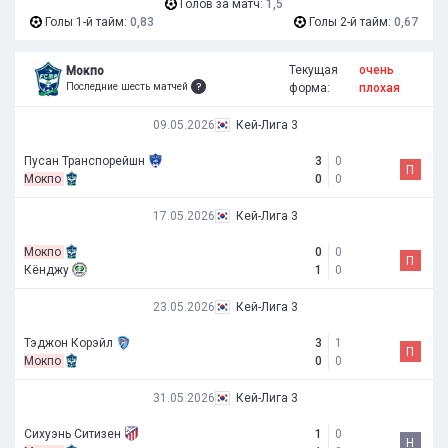
Голов за матч:
1,5
Голы 1-й тайм:
0,83
Голы 2-й тайм:
0,67
Текущая
очень
Мокпо
Последние шесть матчей
форма:
плохая
09.05.2026
Кей-Лига 3
Пусан Транспорейшн
3
0
П
Мокпо
0
0
17.05.2026
Кей-Лига 3
Мокпо
0
0
П
Кёнджу
1
0
23.05.2026
Кей-Лига 3
Тэджон Корэйл
3
1
П
Мокпо
0
0
31.05.2026
Кей-Лига 3
Сихуэнь Ситизен
1
0
Н