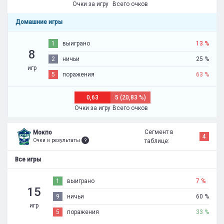
Очки за игру
Всего очков
Домашние игры
1
выиграно
13 %
8
2
ничьи
25 %
игр
5
поражения
63 %
0,63
5 (20,83 %)
Очки за игру
Всего очков
Сегмент в
Мокпо
4
Очки и результаты
таблице:
Все игры
1
выиграно
7 %
15
9
ничьи
60 %
игр
5
поражения
33 %