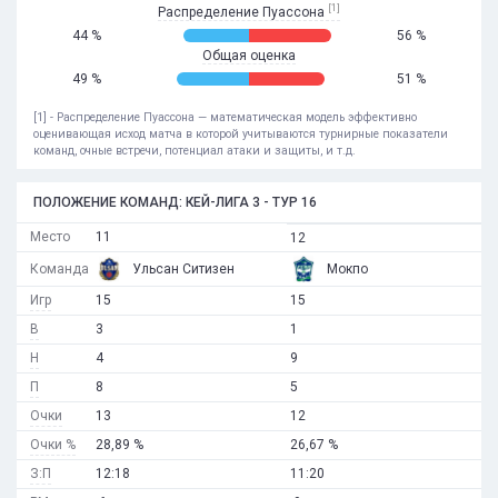
[1]
Распределение Пуассона
44 %
56 %
Общая оценка
49 %
51 %
[1] - Распределение Пуассона — математическая модель эффективно
оценивающая исход матча в которой учитываются турнирные показатели
команд, очные встречи, потенциал атаки и защиты, и т.д.
ПОЛОЖЕНИЕ КОМАНД: КЕЙ-ЛИГА 3 - ТУР 16
Место
11
12
Команда
Ульсан Ситизен
Мокпо
Игр
15
15
В
3
1
Н
4
9
П
8
5
Очки
13
12
Очки %
28,89 %
26,67 %
З:П
12:18
11:20