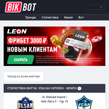
Тренды
Статистика
Канал
Бот
Назад ко всем матчам
СТАТИСТИКА МАТЧА: УЛЬСАН СИТИЗЕН - МОКПО
Южная Корея /
Кей-Лига 3 - Тур 16