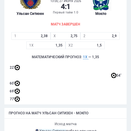
13:00, 27 ИЮНЯ 2026
4
:
1
Первый тайм 1:0
Ульсан Ситизен
Мокпо
МАТЧ ЗАВЕРШЕН
1
2,38
X
2,75
2
2,9
1X
1,35
X2
1,5
МАТЕМАТИЧЕСКИЙ ПРОГНОЗ:
1X
— 1,35
22'
54'
60'
69'
77'
ПРОГНОЗ НА МАТЧ УЛЬСАН СИТИЗЕН - МОКПО
Исход матча
Ульсан Ситизен
победа или ничья