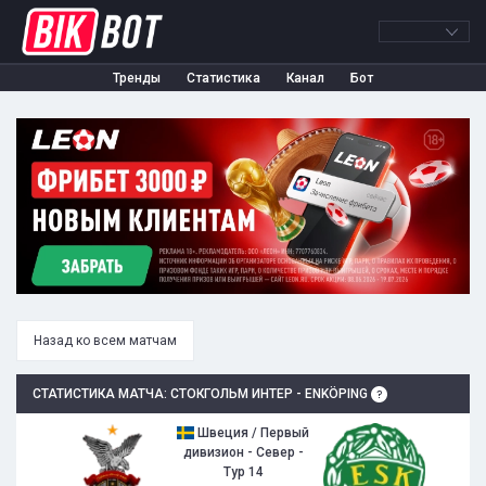
Тренды
Статистика
Канал
Бот
Назад ко всем матчам
СТАТИСТИКА МАТЧА: СТОКГОЛЬМ ИНТЕР - ENKÖPING
Швеция / Первый
дивизион - Север -
Тур 14