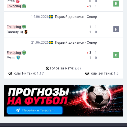
Piteå
0
0
В
Enköping
▸
2
1
14.06.2026
Первый дивизион - Север
Enköping
1
1
Н
Васалунд
1
0
21.06.2026
Первый дивизион - Север
Enköping
▸
3
1
В
Умео
1
0
Голов за матч:
2,67
Голы 1-й тайм:
1,17
Голы 2-й тайм:
1,5