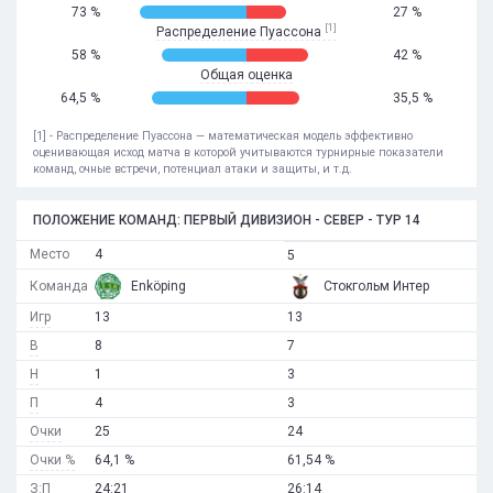
73 %
27 %
[1]
Распределение Пуассона
58 %
42 %
Общая оценка
64,5 %
35,5 %
[1] - Распределение Пуассона — математическая модель эффективно
оценивающая исход матча в которой учитываются турнирные показатели
команд, очные встречи, потенциал атаки и защиты, и т.д.
ПОЛОЖЕНИЕ КОМАНД: ПЕРВЫЙ ДИВИЗИОН - СЕВЕР - ТУР 14
Место
4
5
Команда
Enköping
Стокгольм Интер
Игр
13
13
В
8
7
Н
1
3
П
4
3
Очки
25
24
Очки %
64,1 %
61,54 %
З:П
24:21
26:14