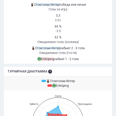
Стокгольм Интер
победа или ничья
Голы за игру
3,3
2.5+
66 %
-3.5
62 %
Ожидаемые голы (хозяева)
Стокгольм Интер
забьют 2 - 3 гола
Ожидаемые голы (гости)
Enköping
забьют 1 - 2 гола
ТУРНИРНАЯ ДИАГРАММА
Стокгольм Интер
Enköping
Сила
Забито
Пропущено