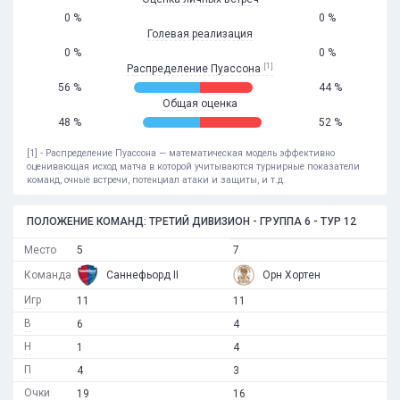
0 %
0 %
Голевая реализация
0 %
0 %
[1]
Распределение Пуассона
56 %
44 %
Общая оценка
48 %
52 %
[1] - Распределение Пуассона — математическая модель эффективно
оценивающая исход матча в которой учитываются турнирные показатели
команд, очные встречи, потенциал атаки и защиты, и т.д.
ПОЛОЖЕНИЕ КОМАНД: ТРЕТИЙ ДИВИЗИОН - ГРУППА 6 - ТУР 12
Место
5
7
Команда
Саннефьорд II
Орн Хортен
Игр
11
11
В
6
4
Н
1
4
П
4
3
Очки
19
16