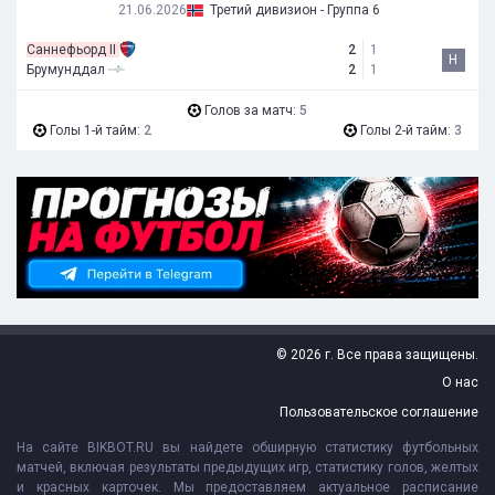
21.06.2026
Третий дивизион - Группа 6
Саннефьорд II
2
1
Н
Брумунддал
2
1
Голов за матч:
5
Голы 1-й тайм:
2
Голы 2-й тайм:
3
© 2026 г. Все права защищены.
О нас
Пользовательское соглашение
На сайте BIKBOT.RU вы найдете обширную статистику футбольных
матчей, включая результаты предыдущих игр, статистику голов, желтых
и красных карточек. Мы предоставляем актуальное расписание