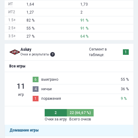
ИТ
1,64
1,73
ИТ2
1,27
2
1.5+
82 %
91 %
2.5+
55 %
91 %
3.5+
27 %
64 %
Сегмент в
Askøy
1
Очки и результаты
таблице:
Все игры
6
выиграно
55 %
11
4
ничьи
36 %
игр
1
поражения
9 %
2
22 (66,67 %)
Очки за игру
Всего очков
Домашние игры