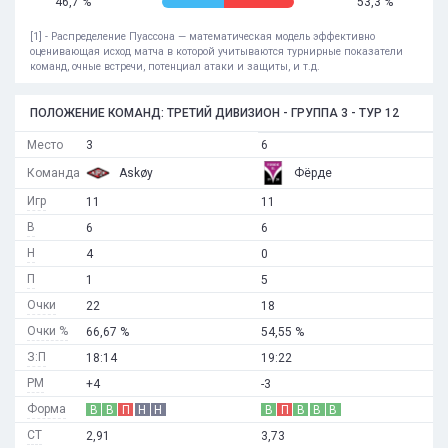
46,7 %
53,3 %
[1] - Распределение Пуассона — математическая модель эффективно
оценивающая исход матча в которой учитываются турнирные показатели
команд, очные встречи, потенциал атаки и защиты, и т.д.
ПОЛОЖЕНИЕ КОМАНД: ТРЕТИЙ ДИВИЗИОН - ГРУППА 3 - ТУР 12
Место
3
6
Команда
Askøy
Фёрде
Игр
11
11
В
6
6
Н
4
0
П
1
5
Очки
22
18
Очки %
66,67 %
54,55 %
З:П
18:14
19:22
РМ
+4
-3
Форма
В
В
П
Н
Н
В
П
В
В
В
СТ
2,91
3,73