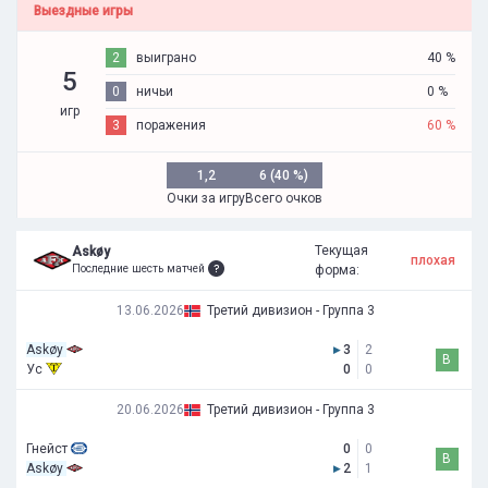
Выездные игры
2
выиграно
40 %
5
0
ничьи
0 %
игр
3
поражения
60 %
1,2
6 (40 %)
Очки за игру
Всего очков
Текущая
Askøy
плохая
Последние шесть матчей
форма:
13.06.2026
Третий дивизион - Группа 3
Askøy
▸
3
2
В
Ус
0
0
20.06.2026
Третий дивизион - Группа 3
Гнейст
0
0
В
Askøy
▸
2
1