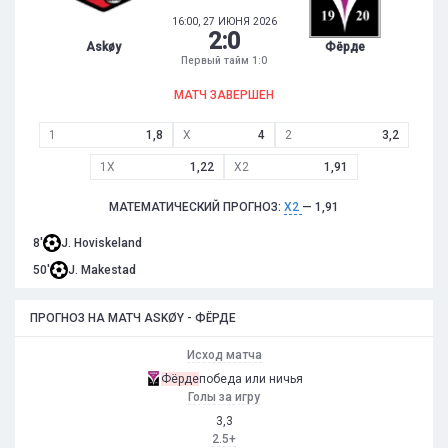
16:00, 27 ИЮНЯ 2026
2
:
0
Askøy
Фёрде
Первый тайм 1:0
МАТЧ ЗАВЕРШЕН
1
1,8
X
4
2
3,2
1X
1,22
X2
1,91
МАТЕМАТИЧЕСКИЙ ПРОГНОЗ:
X2
— 1,91
8'
J. Hoviskeland
50'
J. Makestad
ПРОГНОЗ НА МАТЧ ASKØY - ФЁРДЕ
Исход матча
Фёрде
победа или ничья
Голы за игру
3,3
2.5+