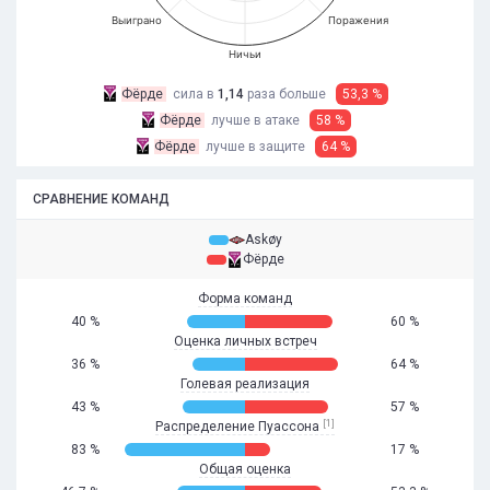
Выиграно
Поражения
Ничьи
Фёрде
сила в
1,14
раза
больше
53,3 %
Фёрде
лучше в атаке
58 %
Фёрде
лучше в защите
64 %
СРАВНЕНИЕ КОМАНД
Askøy
Фёрде
Форма команд
40 %
60 %
Оценка личных встреч
36 %
64 %
Голевая реализация
43 %
57 %
[1]
Распределение Пуассона
83 %
17 %
Общая оценка