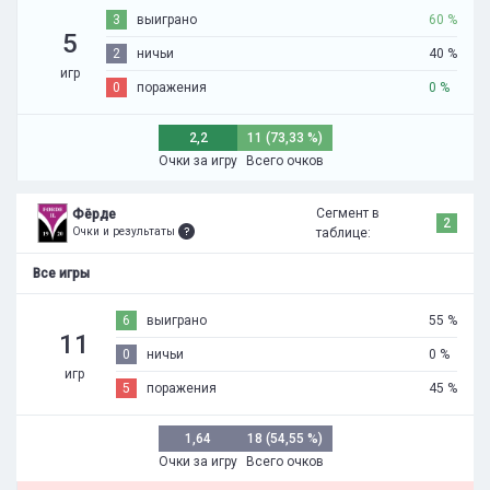
3
выиграно
60 %
5
2
ничьи
40 %
игр
0
поражения
0 %
2,2
11 (73,33 %)
Очки за игру
Всего очков
Сегмент в
Фёрде
2
Очки и результаты
таблице:
Все игры
6
выиграно
55 %
11
0
ничьи
0 %
игр
5
поражения
45 %
1,64
18 (54,55 %)
Очки за игру
Всего очков