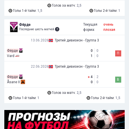
Голов за матч:
2,5
Голы 1-й тайм:
1,5
Голы 2-й тайм:
1
Текущая
очень
Фёрде
Последние шесть матчей
форма:
плохая
13.06.2026
Третий дивизион - Группа 3
Фёрде
0
0
П
Vard
1
0
22.06.2026
Третий дивизион - Группа 3
Фёрде
▸
4
2
В
Åsane II
0
0
Голов за матч:
2,5
Голы 1-й тайм:
1
Голы 2-й тайм:
1,5