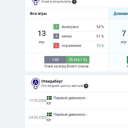
Очки и результаты
Все игры
Домашн
7
выиграно
54 %
13
7
4
ничьи
31 %
игр
игр
2
поражения
15 %
1,92
25 (64,1 %)
Очки за игру
Всего очков
Отвидаберг
Последние шесть матчей
Первый дивизион -
17.05.2026
Юг
Первый дивизион -
24.05.2026
Юг