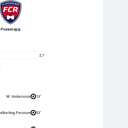
Розенгард
2,7
M. Andersson
13'
oelkerling Persson
33'