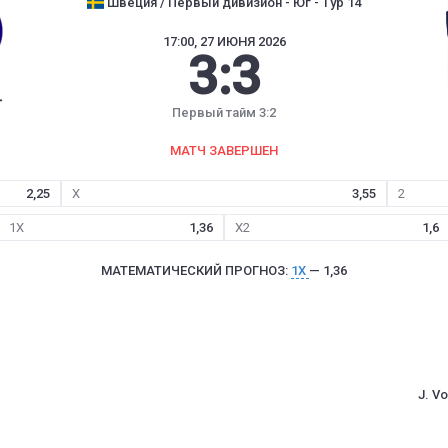
Швеция / Первый дивизион - Юг - Тур 14
17:00, 27 ИЮНЯ 2026
3
:
3
г
Первый тайм 3:2
МАТЧ ЗАВЕРШЕН
2,25
X
3,55
2
1X
1,36
X2
1,6
МАТЕМАТИЧЕСКИЙ ПРОГНОЗ:
1X
— 1,36
J. V