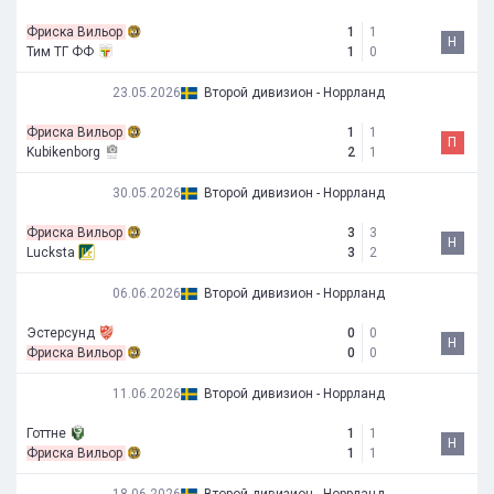
Фриска Вильор
1
1
Н
Тим ТГ ФФ
1
0
23.05.2026
Второй дивизион - Норрланд
Фриска Вильор
1
1
П
Kubikenborg
2
1
30.05.2026
Второй дивизион - Норрланд
Фриска Вильор
3
3
Н
Lucksta
3
2
06.06.2026
Второй дивизион - Норрланд
Эстерсунд
0
0
Н
Фриска Вильор
0
0
11.06.2026
Второй дивизион - Норрланд
Готтне
1
1
Н
Фриска Вильор
1
1