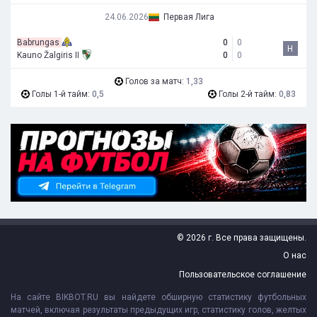
24.06.2026
Первая Лига
Babrungas
0
0
Н
Kauno Žalgiris II
0
0
Голов за матч:
1,33
Голы 1-й тайм:
0,5
Голы 2-й тайм:
0,83
© 2026 г. Все права защищены.
О нас
Пользовательское соглашение
На сайте BIKBOT.RU вы найдете обширную статистику футбольных
матчей, включая результаты предыдущих игр, статистику голов, желтых