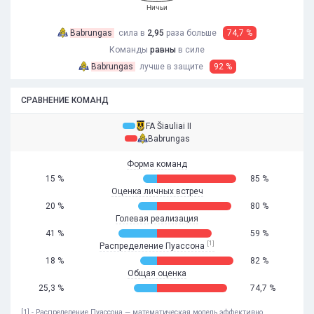
Ничьи
Babrungas
сила в
2,95
раза
больше
74,7 %
Команды
равны
в силе
Babrungas
лучше в защите
92 %
СРАВНЕНИЕ КОМАНД
FA Šiauliai II
Babrungas
Форма команд
15 %
85 %
Оценка личных встреч
20 %
80 %
Голевая реализация
41 %
59 %
[1]
Распределение Пуассона
18 %
82 %
Общая оценка
25,3 %
74,7 %
[1] - Распределение Пуассона — математическая модель эффективно