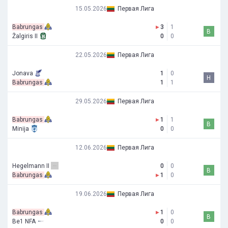
15.05.2026
Первая Лига
Babrungas
▸
3
1
В
Žalgiris II
0
0
22.05.2026
Первая Лига
Jonava
1
0
Н
Babrungas
1
1
29.05.2026
Первая Лига
Babrungas
▸
1
1
В
Minija
0
0
12.06.2026
Первая Лига
Hegelmann II
0
0
В
Babrungas
▸
1
0
19.06.2026
Первая Лига
Babrungas
▸
1
0
В
Be1 NFA
0
0