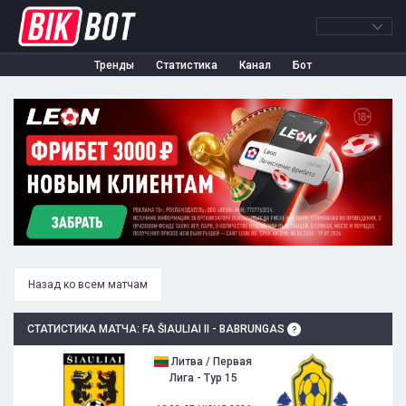
Тренды
Статистика
Канал
Бот
Назад ко всем матчам
СТАТИСТИКА МАТЧА: FA ŠIAULIAI II - BABRUNGAS
Литва / Первая
Лига - Тур 15