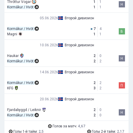
Thróttur Vogar
1
1
Н
Kormákur / Hvöt
1
1
05.06.2026
Второй дивизион
Kormákur / Hvöt
▸
7
4
В
Magni
1
1
10.06.2026
Второй дивизион
Haukar
2
0
Н
Kormákur / Hvöt
2
2
14.06.2026
Второй дивизион
Kormákur / Hvöt
2
2
П
KFG
3
2
20.06.2026
Второй дивизион
Fjardabyggd / Leiknir
2
0
Н
Kormákur / Hvöt
2
0
Голов за матч:
4,67
Голы 1-й тайм:
2,5
Голы 2-й тайм:
2,17