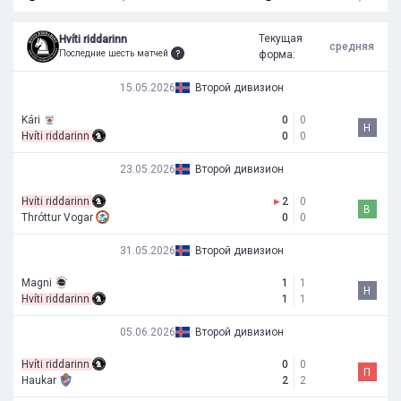
Текущая
Hvíti riddarinn
средняя
Последние шесть матчей
форма:
15.05.2026
Второй дивизион
Kári
0
0
Н
Hvíti riddarinn
0
0
23.05.2026
Второй дивизион
Hvíti riddarinn
▸
2
0
В
Thróttur Vogar
0
0
31.05.2026
Второй дивизион
Magni
1
1
Н
Hvíti riddarinn
1
1
05.06.2026
Второй дивизион
Hvíti riddarinn
0
0
П
Haukar
2
2