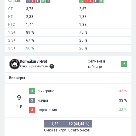
Форма
Н
П
Н
В
Н
В
П
П
Н
В
СТ
3,78
2,67
ИТ
2,33
1,33
ИТ2
1,44
1,33
1.5+
89 %
75 %
2.5+
67 %
25 %
3.5+
56 %
25 %
Сегмент в
Kormákur / Hvöt
2
Очки и результаты
таблице:
Все игры
3
выиграно
33 %
9
3
ничьи
33 %
игр
3
поражения
33 %
1,33
12 (44,44 %)
Очки за игру
Всего очков