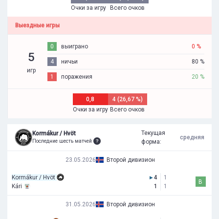
Очки за игру
Всего очков
Выездные игры
0
выиграно
0 %
5
4
ничьи
80 %
игр
1
поражения
20 %
0,8
4 (26,67 %)
Очки за игру
Всего очков
Текущая
Kormákur / Hvöt
средняя
Последние шесть матчей
форма:
23.05.2026
Второй дивизион
Kormákur / Hvöt
▸
4
1
В
Kári
1
1
31.05.2026
Второй дивизион