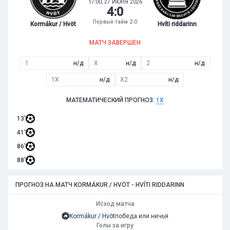
17:00, 27 ИЮНЯ 2026
4
:
0
Первый тайм 2:0
Kormákur / Hvöt
Hvíti riddarinn
МАТЧ ЗАВЕРШЕН
1
н/д
X
н/д
2
н/д
1X
н/д
X2
н/д
МАТЕМАТИЧЕСКИЙ ПРОГНОЗ:
1X
13'
41'
86'
88'
ПРОГНОЗ НА МАТЧ KORMÁKUR / HVÖT - HVÍTI RIDDARINN
Исход матча
Kormákur / Hvöt
победа или ничья
Голы за игру