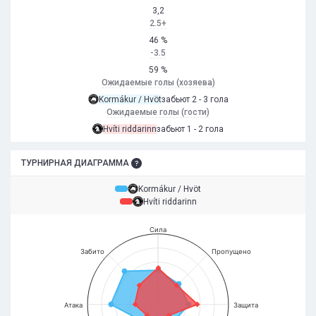
3,2
2.5+
46 %
-3.5
59 %
Ожидаемые голы (хозяева)
Kormákur / Hvöt
забьют 2 - 3 гола
Ожидаемые голы (гости)
Hvíti riddarinn
забьют 1 - 2 гола
ТУРНИРНАЯ ДИАГРАММА
Kormákur / Hvöt
Hvíti riddarinn
Сила
Забито
Пропущено
Атака
Защита