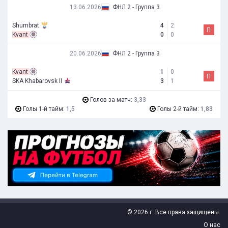
13.06.2026
ФНЛ 2 - Группа 3
Shumbrat
4
2
П
Kvant
0
0
20.06.2026
ФНЛ 2 - Группа 3
Kvant
1
0
П
SKA Khabarovsk II
3
1
Голов за матч:
3,33
Голы 1-й тайм:
1,5
Голы 2-й тайм:
1,83
© 2026 г. Все права защищены.
О нас