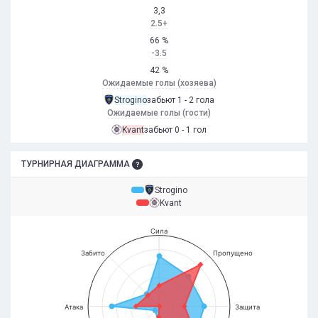
3,3
2.5+
66 %
-3.5
42 %
Ожидаемые голы (хозяева)
Strogino
забьют 1 - 2 гола
Ожидаемые голы (гости)
Kvant
забьют 0 - 1 гол
ТУРНИРНАЯ ДИАГРАММА
Strogino
Kvant
Сила
Забито
Пропущено
Атака
Защита