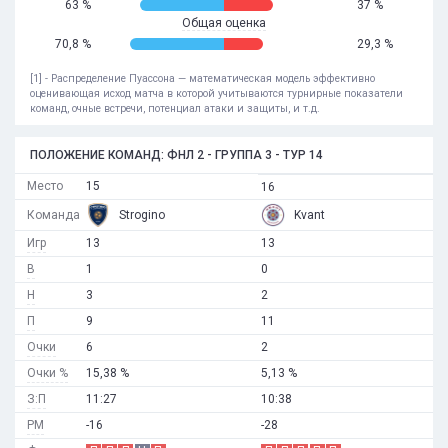
63 %
37 %
Общая оценка
70,8 %
29,3 %
[1] - Распределение Пуассона — математическая модель эффективно
оценивающая исход матча в которой учитываются турнирные показатели
команд, очные встречи, потенциал атаки и защиты, и т.д.
ПОЛОЖЕНИЕ КОМАНД: ФНЛ 2 - ГРУППА 3 - ТУР 14
Место
15
16
Команда
Strogino
Kvant
Игр
13
13
В
1
0
Н
3
2
П
9
11
Очки
6
2
Очки %
15,38 %
5,13 %
З:П
11:27
10:38
РМ
-16
-28