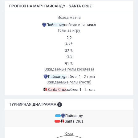
ПРОГНОЗ НА МАТЧ ПАЙСАНДУ - SANTA CRUZ
Исход матча
Пайсанду
победа или ничья
Голы за игру
2,2
2.5+
32 %
-3.5
91 %
Ожидаемые голы (хозяева)
Пайсанду
забьют 1 - 2 гола
Ожидаемые голы (гости)
Santa Cruz
забьют 1 - 2 гола
ТУРНИРНАЯ ДИАГРАММА
Пайсанду
Santa Cruz
Сила