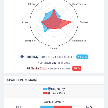
Забито
Пропущено
Атака
Защита
Выиграно
Поражения
Ничьи
Пайсанду
сила в
1,05
раза
больше
51,2 %
Команды
равны
в силе
Santa Cruz
лучше в защите
70 %
СРАВНЕНИЕ КОМАНД
Пайсанду
Santa Cruz
Форма команд
43 %
57 %