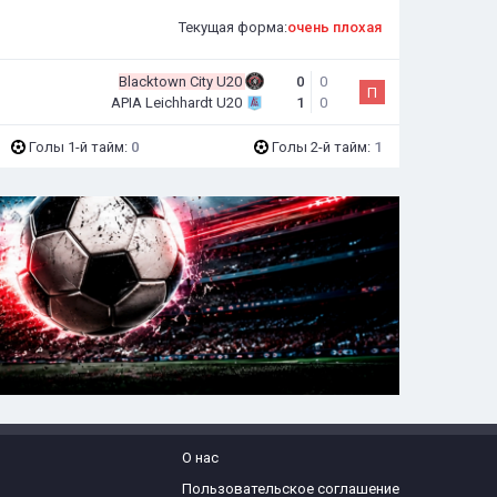
Текущая форма:
очень плохая
Blacktown City U20
0
0
П
APIA Leichhardt U20
1
0
Голы 1-й тайм:
0
Голы 2-й тайм:
1
О нас
Пользовательское соглашение