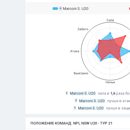
Marconi S. U20
Сила
Забито
Атака
Выиграно
Ничьи
Marconi S. U20
сила в
1,6
раза
бо
Marconi S. U20
лучше в ата
Marconi S. U20
лучше в защи
ПОЛОЖЕНИЕ КОМАНД: NPL NSW U20 - ТУР 21