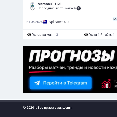
Marconi S. U20
Последние шесть матчей
Ma
21.06.2026
Npl Nsw U20
Голов за матч:
3
Голы 1-й тайм:
1
© 2026 г. Все права защищены.