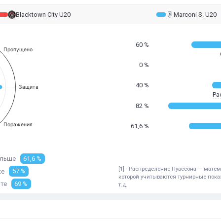
Blacktown City U20
Marconi S. U20
60 %
Пропущено
0 %
40 %
Защита
Ра
82 %
Поражения
61,6 %
льше
61,6 %
[1] - Распределение Пуассона — мат
ке
57 %
которой учитываются турнирные показ
те
69 %
т.д.