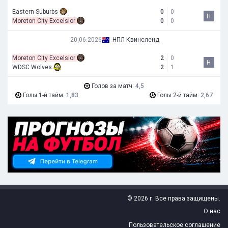
Eastern Suburbs
0
0
Н
Moreton City Excelsior
0
0
20.06.2026
НПЛ Квинсленд
Moreton City Excelsior
2
0
Н
WDSC Wolves
2
1
Голов за матч:
4,5
Голы 1-й тайм:
1,83
Голы 2-й тайм:
2,67
© 2026 г. Все права защищены.
О нас
Пользовательское соглашение