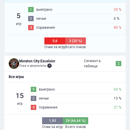
1
выиграно
20 %
5
0
ничьи
0 %
игр
4
поражения
80 %
0,6
3 (20 %)
Очки за игру
Всего очков
Сегмент в
Moreton City Excelsior
2
Очки и результаты
таблице:
Все игры
9
выиграно
60 %
15
2
ничьи
13 %
игр
4
поражения
27 %
1,93
29 (64,44 %)
Очки за игру
Всего очков