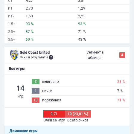
СТ
4,27
3,5
ИТ
2,73
1,29
ИТ2
1,53
2,21
1.5+
93 %
93 %
2.5+
87 %
71 %
3.5+
60 %
43 %
Сегмент в
Gold Coast United
4
Очки и результаты
таблице:
Все игры
3
выиграно
21 %
14
1
ничьи
7 %
игр
10
поражения
71 %
0,71
10 (23,81 %)
Очки за игру
Всего очков
Домашние игры