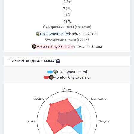
2.5+
79 %
-3.5
48 %
Ожидаемые голы (хозяева)
Gold Coast United
забьют 1 - 2 гола
Ожидаемые голы (гости)
Moreton City Excelsior
забьют 2 - 3 гола
ТУРНИРНАЯ ДИАГРАММА
Gold Coast United
Moreton City Excelsior
Сила
Забито
Пропущено
Атака
Защита