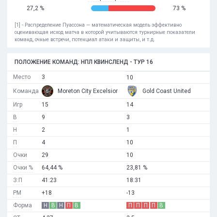
27,2 %
73 %
[1] - Распределение Пуассона — математическая модель эффективно
оценивающая исход матча в которой учитываются турнирные показатели
команд, очные встречи, потенциал атаки и защиты, и т.д.
ПОЛОЖЕНИЕ КОМАНД: НПЛ КВИНСЛЕНД - ТУР 16
Место
3
10
Команда
Moreton City Excelsior
Gold Coast United
Игр
15
14
В
9
3
Н
2
1
П
4
10
Очки
29
10
Очки %
64,44 %
23,81 %
З:П
41:23
18:31
РМ
+18
-13
Форма
Н
В
Н
П
В
П
П
П
П
В