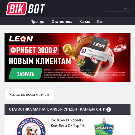
Тренды
Статистика
Канал
Бот
Назад ко всем матчам
СТАТИСТИКА МАТЧА: DANGJIN CITIZEN - КАННЫН СИТИ
Южная Корея /
Кей-Лига 3 - Тур 16