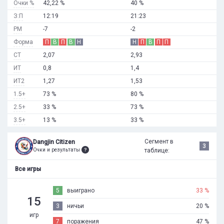
Очки %
42,22 %
40 %
З:П
12:19
21:23
РМ
-7
-2
Форма
П
В
П
В
Н
Н
П
В
П
П
СТ
2,07
2,93
ИТ
0,8
1,4
ИТ2
1,27
1,53
1.5+
73 %
80 %
2.5+
33 %
73 %
3.5+
13 %
33 %
Сегмент в
Dangjin Citizen
3
Очки и результаты
таблице:
Все игры
5
выиграно
33 %
15
3
ничьи
20 %
игр
7
поражения
47 %