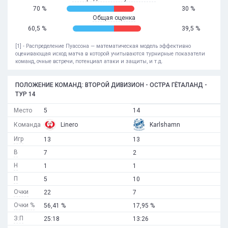
70 %
30 %
Общая оценка
60,5 %
39,5 %
[1] - Распределение Пуассона — математическая модель эффективно
оценивающая исход матча в которой учитываются турнирные показатели
команд, очные встречи, потенциал атаки и защиты, и т.д.
ПОЛОЖЕНИЕ КОМАНД: ВТОРОЙ ДИВИЗИОН - ОСТРА ГЁТАЛАНД -
ТУР 14
Место
5
14
Команда
Linero
Karlshamn
Игр
13
13
В
7
2
Н
1
1
П
5
10
Очки
22
7
Очки %
56,41 %
17,95 %
З:П
25:18
13:26