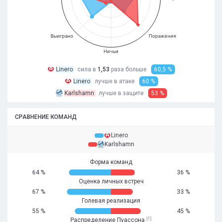
Выиграно
Поражения
Ничьи
Linero
сила в
1,53
раза
больше
60,5 %
Linero
лучше в атаке
60 %
Karlshamn
лучше в защите
53 %
СРАВНЕНИЕ КОМАНД
Linero
Karlshamn
Форма команд
64 %
36 %
Оценка личных встреч
67 %
33 %
Голевая реализация
55 %
45 %
[1]
Распределение Пуассона