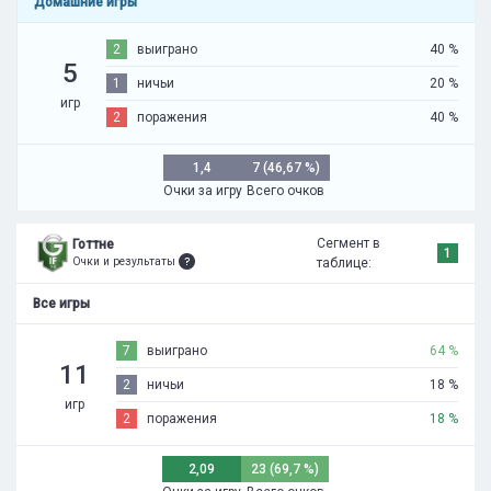
Домашние игры
2
выиграно
40 %
5
1
ничьи
20 %
игр
2
поражения
40 %
1,4
7 (46,67 %)
Очки за игру
Всего очков
Сегмент в
Готтне
1
Очки и результаты
таблице:
Все игры
7
выиграно
64 %
11
2
ничьи
18 %
игр
2
поражения
18 %
2,09
23 (69,7 %)