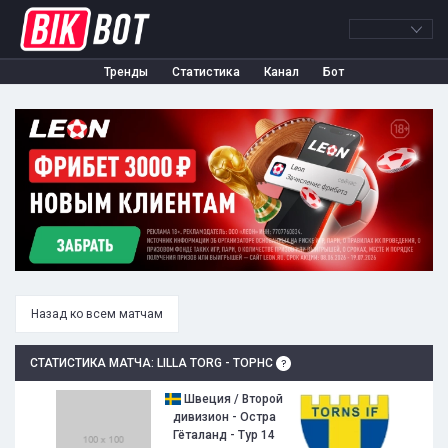
Тренды
Статистика
Канал
Бот
Назад ко всем матчам
СТАТИСТИКА МАТЧА: LILLA TORG - ТОРНС
Швеция / Второй
дивизион - Остра
Гёталанд - Тур 14