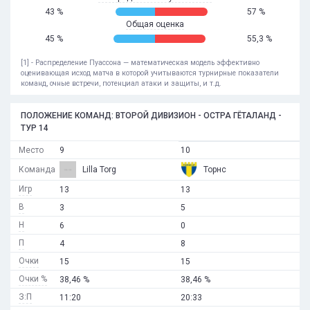
43 %
57 %
Общая оценка
45 %
55,3 %
[1] - Распределение Пуассона — математическая модель эффективно
оценивающая исход матча в которой учитываются турнирные показатели
команд, очные встречи, потенциал атаки и защиты, и т.д.
ПОЛОЖЕНИЕ КОМАНД: ВТОРОЙ ДИВИЗИОН - ОСТРА ГЁТАЛАНД -
ТУР 14
Место
9
10
Команда
Lilla Torg
Торнс
Игр
13
13
В
3
5
Н
6
0
П
4
8
Очки
15
15
Очки %
38,46 %
38,46 %
З:П
11:20
20:33