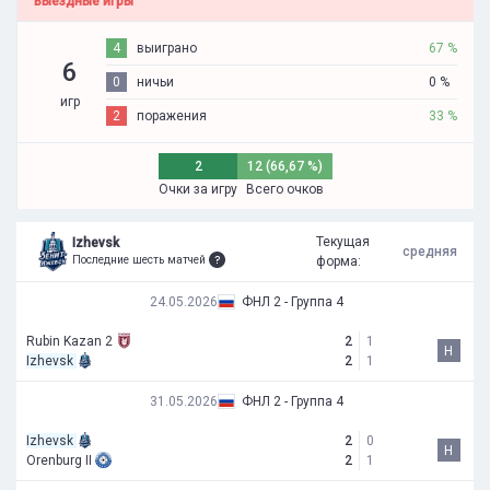
Выездные игры
4
выиграно
67 %
6
0
ничьи
0 %
игр
2
поражения
33 %
2
12 (66,67 %)
Очки за игру
Всего очков
Текущая
Izhevsk
средняя
Последние шесть матчей
форма:
24.05.2026
ФНЛ 2 - Группа 4
Rubin Kazan 2
2
1
Н
Izhevsk
2
1
31.05.2026
ФНЛ 2 - Группа 4
Izhevsk
2
0
Н
Orenburg II
2
1