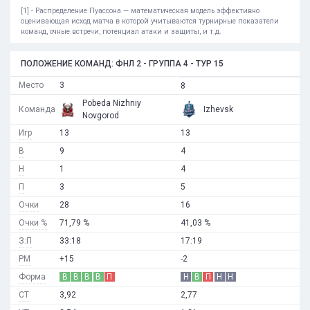
[1] - Распределение Пуассона — математическая модель эффективно
оценивающая исход матча в которой учитываются турнирные показатели
команд, очные встречи, потенциал атаки и защиты, и т.д.
ПОЛОЖЕНИЕ КОМАНД: ФНЛ 2 - ГРУППА 4 - ТУР 15
Место
3
8
Pobeda Nizhniy
Команда
Izhevsk
Novgorod
Игр
13
13
В
9
4
Н
1
4
П
3
5
Очки
28
16
Очки %
71,79 %
41,03 %
З:П
33:18
17:19
РМ
+15
-2
Форма
В
В
В
В
П
Н
В
П
Н
Н
СТ
3,92
2,77