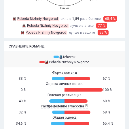
Ничьи
Pobeda Nizhniy Novgorod
сила в
1,89
раза
больше
65,4 %
Pobeda Nizhniy Novgorod
лучше в атаке
77 %
Pobeda Nizhniy Novgorod
лучше в защите
55 %
СРАВНЕНИЕ КОМАНД
Izhevsk
Pobeda Nizhniy Novgorod
Форма команд
33 %
67 %
Оценка личных встреч
0 %
100 %
Голевая реализация
40 %
60 %
[1]
Распределение Пуассона
32 %
68 %
Общая оценка
34,6 %
65,4 %