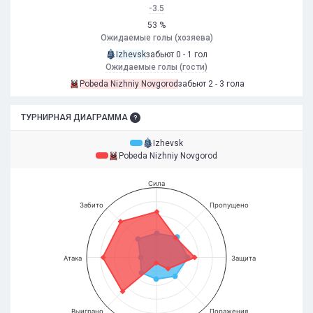
-3.5
53 %
Ожидаемые голы (хозяева)
Izhevsk
забьют 0 - 1 гол
Ожидаемые голы (гости)
Pobeda Nizhniy Novgorod
забьют 2 - 3 гола
ТУРНИРНАЯ ДИАГРАММА
Izhevsk
Pobeda Nizhniy Novgorod
Сила
Забито
Пропущено
Атака
Защита
Выиграно
Поражения