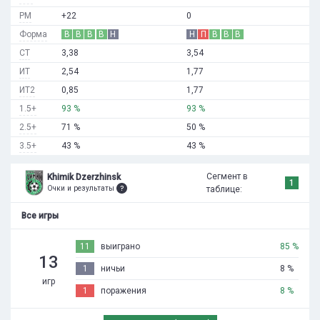
РМ
+22
0
Форма
В
В
В
В
Н
Н
П
В
В
В
СТ
3,38
3,54
ИТ
2,54
1,77
ИТ2
0,85
1,77
1.5+
93 %
93 %
2.5+
71 %
50 %
3.5+
43 %
43 %
Сегмент в
Khimik Dzerzhinsk
1
Очки и результаты
таблице:
Все игры
11
выиграно
85 %
13
1
ничьи
8 %
игр
1
поражения
8 %