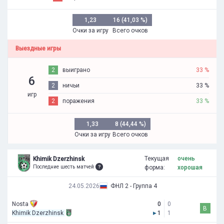
1,23
16 (41,03 %)
Очки за игру
Всего очков
Выездные игры
2
выиграно
33 %
6
2
ничьи
33 %
игр
2
поражения
33 %
1,33
8 (44,44 %)
Очки за игру
Всего очков
Текущая
очень
Khimik Dzerzhinsk
Последние шесть матчей
форма:
хорошая
24.05.2026
ФНЛ 2 - Группа 4
Nosta
0
0
В
Khimik Dzerzhinsk
▸
1
1