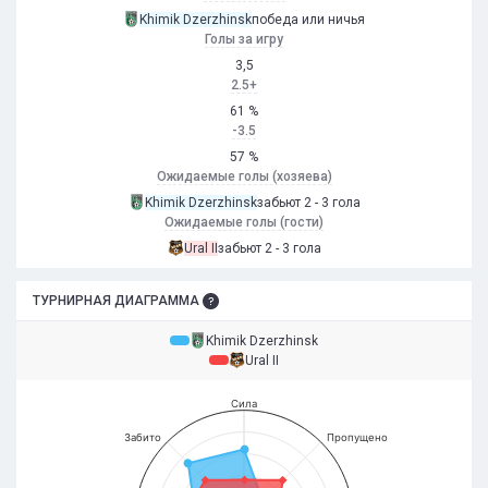
Khimik Dzerzhinsk
победа или ничья
Голы за игру
3,5
2.5+
61 %
-3.5
57 %
Ожидаемые голы (хозяева)
Khimik Dzerzhinsk
забьют 2 - 3 гола
Ожидаемые голы (гости)
Ural II
забьют 2 - 3 гола
ТУРНИРНАЯ ДИАГРАММА
Khimik Dzerzhinsk
Ural II
Сила
Забито
Пропущено