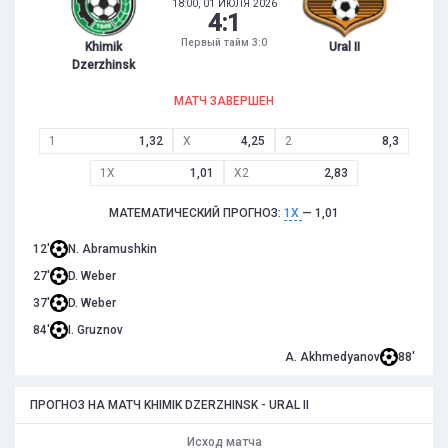
18:00, 01 ИЮЛЯ 2026
4
:
1
Первый тайм 3:0
Khimik
Ural II
Dzerzhinsk
МАТЧ ЗАВЕРШЕН
1
1,32
X
4,25
2
8,3
1X
1,01
X2
2,83
МАТЕМАТИЧЕСКИЙ ПРОГНОЗ:
1X
— 1,01
12'
N. Abramushkin
27'
D. Weber
37'
D. Weber
84'
I. Gruznov
A. Akhmedyanov
88'
ПРОГНОЗ НА МАТЧ KHIMIK DZERZHINSK - URAL II
Исход матча